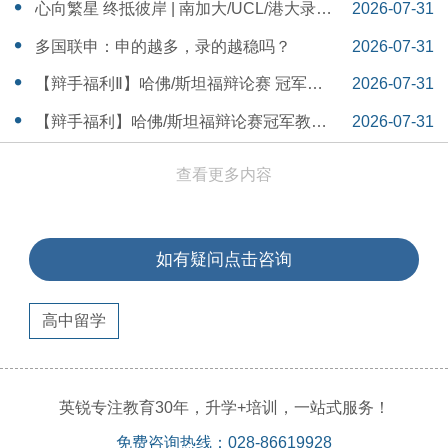
本早申时间线盘点～
16:30:04
心向繁星 终抵彼岸 | 南加大/UCL/港大录取
2026-07-31
分享
16:12:18
多国联申：申的越多，录的越稳吗？
2026-07-31
15:55:54
【辩手福利Ⅱ】哈佛/斯坦福辩论赛 冠军教
2026-07-31
练带你解读WSDA全国赛Junior即兴辩论第
15:41:53
【辩手福利】哈佛/斯坦福辩论赛冠军教练
2026-07-31
二轮备稿辩题
带你解读WSDA全国赛Junior即兴辩论第一
15:36:35
查看更多内容
轮备稿辩题
如有疑问点击咨询
高中留学
英锐专注教育30年，升学+培训，一站式服务！
免费咨询热线：028-86619928