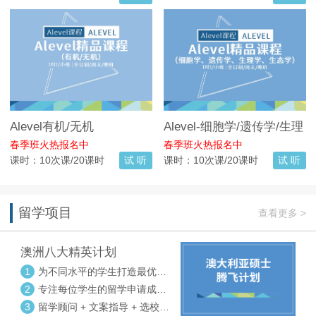
Alevel有机/无机
Alevel-细胞学/遗传学/生理
学/生态学
春季班火热报名中
春季班火热报名中
课时：10次课/20课时
试 听
课时：10次课/20课时
试 听
留学项目
查看更多 >
澳洲八大精英计划
1
为不同水平的学生打造最优选
校方案
2
专注每位学生的留学申请成功
率
3
留学顾问 + 文案指导 + 选校申