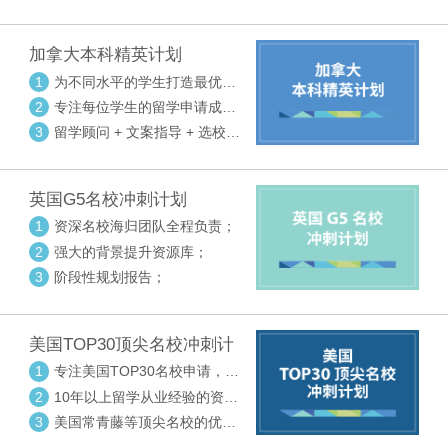
请审核三大环节紧密配合
加拿大本科精英计划
1
为不同水平的学生打造最优选
校方案
2
专注每位学生的留学申请成功
率
3
留学顾问 + 文案指导 + 选校申
请审核三大环节紧密配合
英国G5名校冲刺计划
1
资深名校海归团队全程负责；
2
强大的背景提升资源库；
3
阶段性规划报告；
美国TOP30顶尖名校冲刺计
划
1
专注美国TOP30名校申请，高
度个性化指导
2
10年以上留学从业经验的资深
中方顾问
3
美国常青藤等顶尖名校的优秀
外籍顾问