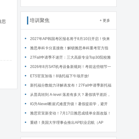
读WSDA全国赛Junior即兴辩论第一轮备稿辩题
培训聚焦
+ 更多
雅思
2027年AP韩国考区报名将于8月10日开启！快来
码住这份详细报名流程！
雅思单科卡分直接救！解锁雅思单科重考官方指
南！
27Fall申请季不迷茫：三大高薪专业Top30院校雅
思要求汇总！
2026年8月SAT机考设备新规则！考前这些细节一
定要核对～
ETS官宣加场！8场托福下午场开放!
新托福分数能力详解表发布！27Fall申请季新托福
考试院校录取要求汇总！
从普高转到 A-level 落差有多大？暑假填平差距，
首考 A * 不是梦！
IG升Alevel断崖式难度升级！暑假提前学，避开
90%的升学大坑
雅思官宣新变动！7月17日雅思成绩单全面改版！
重磅！美国大学理事会推出AP职业启航（AP
Career Kickstart）新课程！