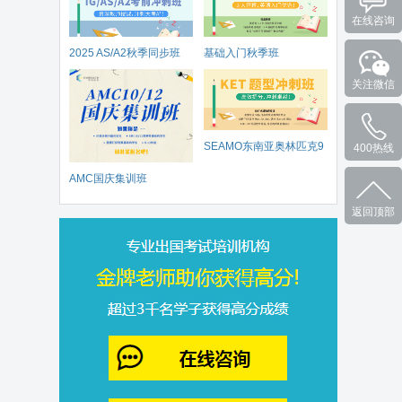
在线咨询
2025 AS/A2秋季同步班
基础入门秋季班
关注微信
SEAMO东南亚奥林匹克9
400热线
AMC国庆集训班
月开赛
返回顶部