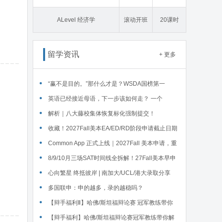
态学
ALevel 经济学
滚动开班
20课时
留学资讯
+ 更多
“赢不是目的。”那什么才是？WSDA国榜第一
Serena给出她的回答
英语已经接近母语，下一步该如何走？ 一个
WSDA冠军少年的成长答案
解析｜八大藤校集体恢复标化强制提交！
收藏！2027Fall美本EA/ED/RD阶段申请截止日期
汇总！
Common App 正式上线｜2027Fall 美本申请，重
磅变化务必知晓（附申请截止日期汇总）
‌8/9/10月三场SAT时间线全拆解！27Fall美本早申
时间线盘点～
心向繁星 终抵彼岸 | 南加大/UCL/港大录取分享
多国联申：申的越多，录的越稳吗？
【辩手福利Ⅱ】哈佛/斯坦福辩论赛 冠军教练带你
解读WSDA全国赛Junior即兴辩论第二轮备稿辩题
【辩手福利】哈佛/斯坦福辩论赛冠军教练带你解