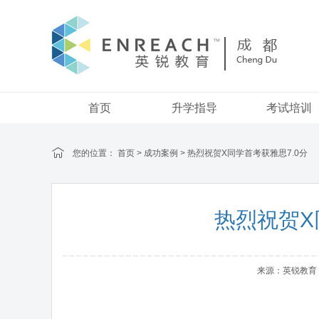
首页
升学指导
考试培训
您的位置：
首页
>
成功案例
> 热烈祝贺X同学首考获雅思7.0分
热烈祝贺X
来源：英锐教育 | 