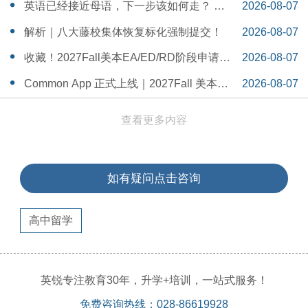
一Serena给出她的回答
14:55:58
英语已经接近母语，下一步该如何走？ 一
2026-08-07
个WSDA冠军少年的成长答案
14:42:48
解析｜八大藤校集体恢复标化强制提交！
2026-08-07
14:26:40
收藏！2027Fall美本EA/ED/RD阶段申请截
2026-08-07
止日期汇总！
14:20:11
Common App 正式上线｜2027Fall 美本申
2026-08-07
请，重磅变化务必知晓（附申请截止日期
14:04:19
查看更多内容
汇总）
如有疑问点击咨询
高中留学
英锐专注教育30年，升学+培训，一站式服务！
免费咨询热线：028-86619928