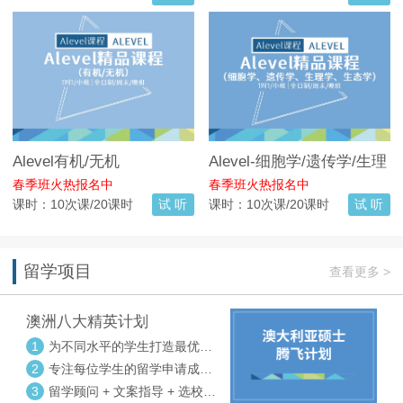
Alevel有机/无机
Alevel-细胞学/遗传学/生理
学/生态学
春季班火热报名中
春季班火热报名中
课时：10次课/20课时
试 听
课时：10次课/20课时
试 听
留学项目
查看更多 >
澳洲八大精英计划
1
为不同水平的学生打造最优选
校方案
2
专注每位学生的留学申请成功
率
3
留学顾问 + 文案指导 + 选校申