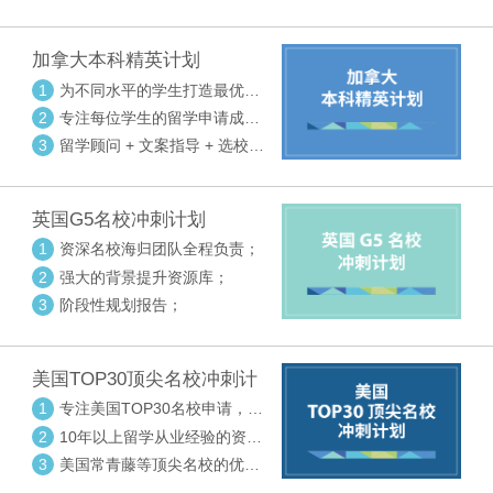
请审核三大环节紧密配合
加拿大本科精英计划
1
为不同水平的学生打造最优选
校方案
2
专注每位学生的留学申请成功
率
3
留学顾问 + 文案指导 + 选校申
请审核三大环节紧密配合
英国G5名校冲刺计划
1
资深名校海归团队全程负责；
2
强大的背景提升资源库；
3
阶段性规划报告；
美国TOP30顶尖名校冲刺计
划
1
专注美国TOP30名校申请，高
度个性化指导
2
10年以上留学从业经验的资深
中方顾问
3
美国常青藤等顶尖名校的优秀
外籍顾问