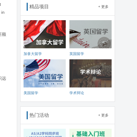
t
精品项目
+ 更多
 in
巨额
加拿大留学
英国留学
识远
美国留学
学术辩论
热门活动
+ 更多