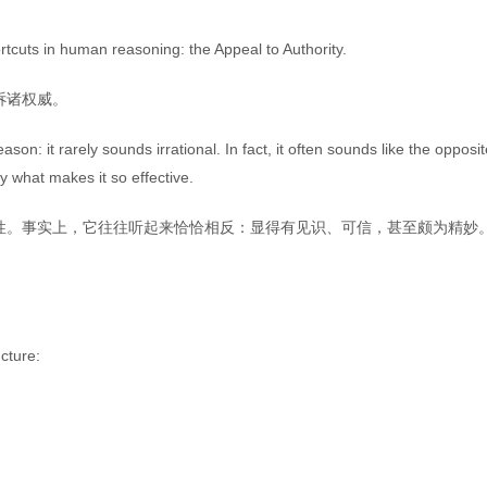
tcuts in human reasoning: the Appeal to Authority.
诉诸权威。
ason: it rarely sounds irrational. In fact, it often sounds like the opposit
y what makes it so effective.
性。事实上，它往往听起来恰恰相反：显得有见识、可信，甚至颇为精妙
ucture: