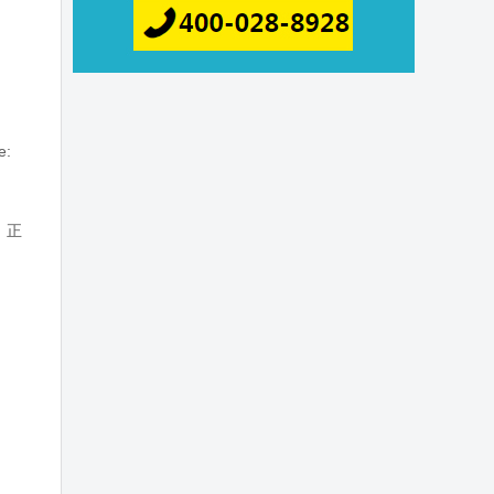
e:
。正