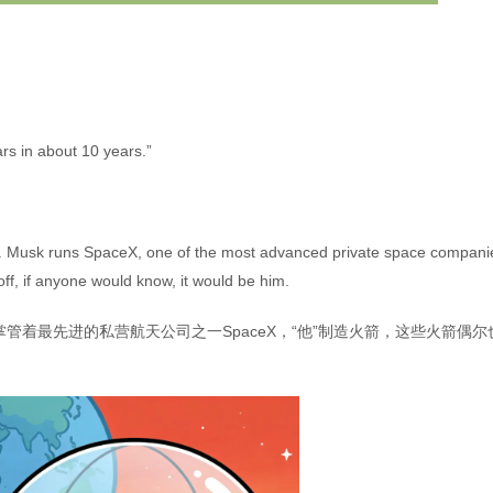
rs in about 10 years.”
eople. Musk runs SpaceX, one of the most advanced private space compani
ff, if anyone would know, it would be him.
着最先进的私营航天公司之一SpaceX，“他”制造火箭，这些火箭偶尔