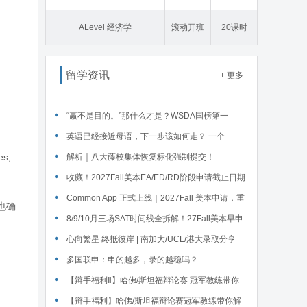
态学
ALevel 经济学
滚动开班
20课时
留学资讯
+ 更多
“赢不是目的。”那什么才是？WSDA国榜第一
Serena给出她的回答
英语已经接近母语，下一步该如何走？ 一个
es,
WSDA冠军少年的成长答案
解析｜八大藤校集体恢复标化强制提交！
收藏！2027Fall美本EA/ED/RD阶段申请截止日期
汇总！
Common App 正式上线｜2027Fall 美本申请，重
也确
磅变化务必知晓（附申请截止日期汇总）
‌8/9/10月三场SAT时间线全拆解！27Fall美本早申
时间线盘点～
心向繁星 终抵彼岸 | 南加大/UCL/港大录取分享
多国联申：申的越多，录的越稳吗？
【辩手福利Ⅱ】哈佛/斯坦福辩论赛 冠军教练带你
解读WSDA全国赛Junior即兴辩论第二轮备稿辩题
【辩手福利】哈佛/斯坦福辩论赛冠军教练带你解