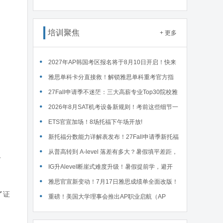
读WSDA全国赛Junior即兴辩论第一轮备稿辩题
培训聚焦
+ 更多
2027年AP韩国考区报名将于8月10日开启！快来
码住这份详细报名流程！
雅思单科卡分直接救！解锁雅思单科重考官方指
南！
27Fall申请季不迷茫：三大高薪专业Top30院校雅
思要求汇总！
2026年8月SAT机考设备新规则！考前这些细节一
定要核对～
ETS官宣加场！8场托福下午场开放!
新托福分数能力详解表发布！27Fall申请季新托福
考试院校录取要求汇总！
从普高转到 A-level 落差有多大？暑假填平差距，
y
首考 A * 不是梦！
IG升Alevel断崖式难度升级！暑假提前学，避开
90%的升学大坑
雅思官宣新变动！7月17日雅思成绩单全面改版！
了证
重磅！美国大学理事会推出AP职业启航（AP
Career Kickstart）新课程！