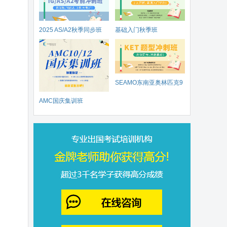
2025 AS/A2秋季同步班
基础入门秋季班
SEAMO东南亚奥林匹克9
AMC国庆集训班
月开赛