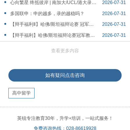
本早申时间线盘点～
16:30:04
心向繁星 终抵彼岸 | 南加大/UCL/港大录取
2026-07-31
分享
16:12:18
多国联申：申的越多，录的越稳吗？
2026-07-31
15:55:54
【辩手福利Ⅱ】哈佛/斯坦福辩论赛 冠军教
2026-07-31
练带你解读WSDA全国赛Junior即兴辩论第
15:41:53
【辩手福利】哈佛/斯坦福辩论赛冠军教练
2026-07-31
二轮备稿辩题
带你解读WSDA全国赛Junior即兴辩论第一
15:36:35
查看更多内容
轮备稿辩题
如有疑问点击咨询
高中留学
英锐专注教育30年，升学+培训，一站式服务！
免费咨询热线：028-86619928