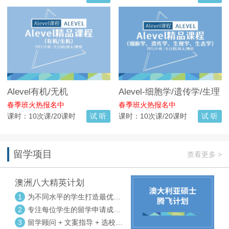
Alevel有机/无机
Alevel-细胞学/遗传学/生理
学/生态学
春季班火热报名中
春季班火热报名中
课时：10次课/20课时
试 听
课时：10次课/20课时
试 听
留学项目
查看更多 >
澳洲八大精英计划
1
为不同水平的学生打造最优选
校方案
2
专注每位学生的留学申请成功
率
3
留学顾问 + 文案指导 + 选校申