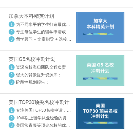
请审核三大环节紧密配合
加拿大本科精英计划
1
为不同水平的学生打造最优选
校方案
2
专注每位学生的留学申请成功
率
3
留学顾问 + 文案指导 + 选校申
请审核三大环节紧密配合
英国G5名校冲刺计划
1
资深名校海归团队全程负责；
2
强大的背景提升资源库；
3
阶段性规划报告；
美国TOP30顶尖名校冲刺计
划
1
专注美国TOP30名校申请，高
度个性化指导
2
10年以上留学从业经验的资深
中方顾问
3
美国常青藤等顶尖名校的优秀
外籍顾问