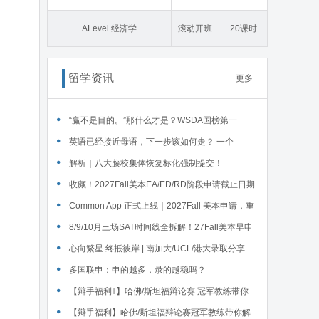
态学
ALevel 经济学
滚动开班
20课时
留学资讯
+ 更多
“赢不是目的。”那什么才是？WSDA国榜第一
Serena给出她的回答
英语已经接近母语，下一步该如何走？ 一个
WSDA冠军少年的成长答案
解析｜八大藤校集体恢复标化强制提交！
收藏！2027Fall美本EA/ED/RD阶段申请截止日期
汇总！
Common App 正式上线｜2027Fall 美本申请，重
磅变化务必知晓（附申请截止日期汇总）
‌8/9/10月三场SAT时间线全拆解！27Fall美本早申
时间线盘点～
心向繁星 终抵彼岸 | 南加大/UCL/港大录取分享
多国联申：申的越多，录的越稳吗？
【辩手福利Ⅱ】哈佛/斯坦福辩论赛 冠军教练带你
解读WSDA全国赛Junior即兴辩论第二轮备稿辩题
【辩手福利】哈佛/斯坦福辩论赛冠军教练带你解