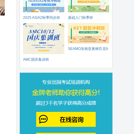
2025 AS/A2秋季同步班
基础入门秋季班
SEAMO东南亚奥林匹克9
AMC国庆集训班
月开赛