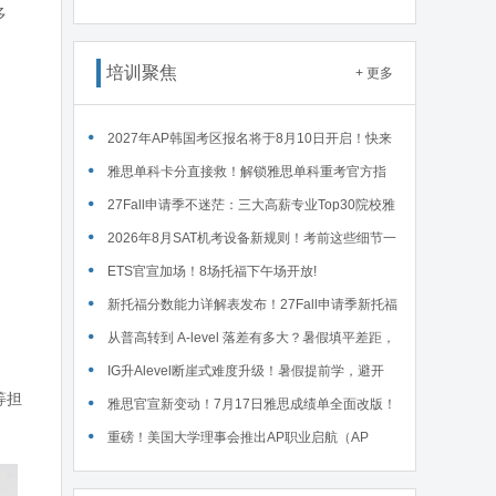
多
读WSDA全国赛Junior即兴辩论第一轮备稿辩题
培训聚焦
+ 更多
2027年AP韩国考区报名将于8月10日开启！快来
码住这份详细报名流程！
雅思单科卡分直接救！解锁雅思单科重考官方指
南！
27Fall申请季不迷茫：三大高薪专业Top30院校雅
思要求汇总！
2026年8月SAT机考设备新规则！考前这些细节一
定要核对～
ETS官宣加场！8场托福下午场开放!
新托福分数能力详解表发布！27Fall申请季新托福
考试院校录取要求汇总！
从普高转到 A-level 落差有多大？暑假填平差距，
首考 A * 不是梦！
IG升Alevel断崖式难度升级！暑假提前学，避开
等担
90%的升学大坑
雅思官宣新变动！7月17日雅思成绩单全面改版！
重磅！美国大学理事会推出AP职业启航（AP
Career Kickstart）新课程！