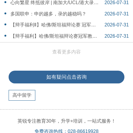
本早申时间线盘点～
16:30:04
心向繁星 终抵彼岸 | 南加大/UCL/港大录取
2026-07-31
分享
16:12:18
多国联申：申的越多，录的越稳吗？
2026-07-31
15:55:54
【辩手福利Ⅱ】哈佛/斯坦福辩论赛 冠军教
2026-07-31
练带你解读WSDA全国赛Junior即兴辩论第
15:41:53
【辩手福利】哈佛/斯坦福辩论赛冠军教练
2026-07-31
二轮备稿辩题
带你解读WSDA全国赛Junior即兴辩论第一
15:36:35
查看更多内容
轮备稿辩题
如有疑问点击咨询
高中留学
英锐专注教育30年，升学+培训，一站式服务！
免费咨询热线：028-86619928