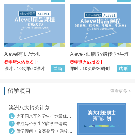
Alevel有机/无机
Alevel-细胞学/遗传学/生理
学/生态学
春季班火热报名中
春季班火热报名中
课时：10次课/20课时
试 听
课时：10次课/20课时
试 听
留学项目
查看更多 >
澳洲八大精英计划
1
为不同水平的学生打造最优选
校方案
2
专注每位学生的留学申请成功
率
3
留学顾问 + 文案指导 + 选校申