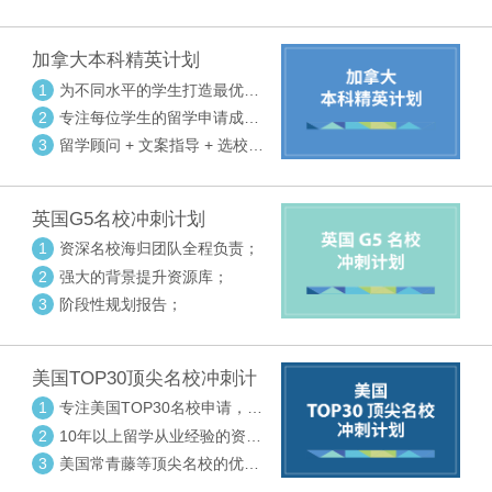
请审核三大环节紧密配合
加拿大本科精英计划
1
为不同水平的学生打造最优选
校方案
2
专注每位学生的留学申请成功
率
3
留学顾问 + 文案指导 + 选校申
请审核三大环节紧密配合
英国G5名校冲刺计划
1
资深名校海归团队全程负责；
2
强大的背景提升资源库；
3
阶段性规划报告；
美国TOP30顶尖名校冲刺计
划
1
专注美国TOP30名校申请，高
度个性化指导
2
10年以上留学从业经验的资深
中方顾问
3
美国常青藤等顶尖名校的优秀
外籍顾问