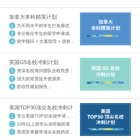
请审核三大环节紧密配合
加拿大本科精英计划
1
为不同水平的学生打造最优选
校方案
2
专注每位学生的留学申请成功
率
3
留学顾问 + 文案指导 + 选校申
请审核三大环节紧密配合
英国G5名校冲刺计划
1
资深名校海归团队全程负责；
2
强大的背景提升资源库；
3
阶段性规划报告；
美国TOP30顶尖名校冲刺计
划
1
专注美国TOP30名校申请，高
度个性化指导
2
10年以上留学从业经验的资深
中方顾问
3
美国常青藤等顶尖名校的优秀
外籍顾问