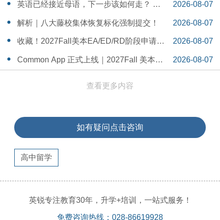
一Serena给出她的回答
14:55:58
英语已经接近母语，下一步该如何走？ 一
2026-08-07
个WSDA冠军少年的成长答案
14:42:48
解析｜八大藤校集体恢复标化强制提交！
2026-08-07
14:26:40
收藏！2027Fall美本EA/ED/RD阶段申请截
2026-08-07
止日期汇总！
14:20:11
Common App 正式上线｜2027Fall 美本申
2026-08-07
请，重磅变化务必知晓（附申请截止日期
14:04:19
查看更多内容
汇总）
如有疑问点击咨询
高中留学
英锐专注教育30年，升学+培训，一站式服务！
免费咨询热线：028-86619928