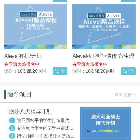
Alevel有机/无机
Alevel-细胞学/遗传学/生理
学/生态学
春季班火热报名中
春季班火热报名中
课时：10次课/20课时
试 听
课时：10次课/20课时
试 听
留学项目
查看更多 >
澳洲八大精英计划
1
为不同水平的学生打造最优选
校方案
2
专注每位学生的留学申请成功
率
3
留学顾问 + 文案指导 + 选校申