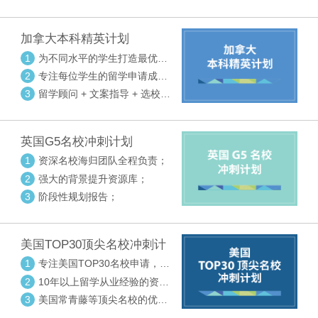
请审核三大环节紧密配合
加拿大本科精英计划
1
为不同水平的学生打造最优选
校方案
2
专注每位学生的留学申请成功
率
3
留学顾问 + 文案指导 + 选校申
请审核三大环节紧密配合
英国G5名校冲刺计划
1
资深名校海归团队全程负责；
2
强大的背景提升资源库；
3
阶段性规划报告；
美国TOP30顶尖名校冲刺计
划
1
专注美国TOP30名校申请，高
度个性化指导
2
10年以上留学从业经验的资深
中方顾问
3
美国常青藤等顶尖名校的优秀
外籍顾问