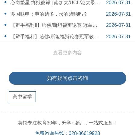
本早申时间线盘点～
16:30:04
心向繁星 终抵彼岸 | 南加大/UCL/港大录取
2026-07-31
分享
16:12:18
多国联申：申的越多，录的越稳吗？
2026-07-31
15:55:54
【辩手福利Ⅱ】哈佛/斯坦福辩论赛 冠军教
2026-07-31
练带你解读WSDA全国赛Junior即兴辩论第
15:41:53
【辩手福利】哈佛/斯坦福辩论赛冠军教练
2026-07-31
二轮备稿辩题
带你解读WSDA全国赛Junior即兴辩论第一
15:36:35
查看更多内容
轮备稿辩题
如有疑问点击咨询
高中留学
英锐专注教育30年，升学+培训，一站式服务！
免费咨询热线：028-86619928