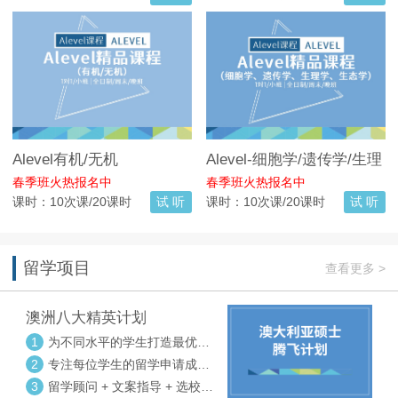
Alevel有机/无机
Alevel-细胞学/遗传学/生理
学/生态学
春季班火热报名中
春季班火热报名中
课时：10次课/20课时
试 听
课时：10次课/20课时
试 听
留学项目
查看更多 >
澳洲八大精英计划
1
为不同水平的学生打造最优选
校方案
2
专注每位学生的留学申请成功
率
3
留学顾问 + 文案指导 + 选校申