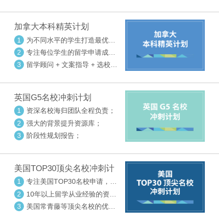
请审核三大环节紧密配合
加拿大本科精英计划
1
为不同水平的学生打造最优选
校方案
2
专注每位学生的留学申请成功
率
3
留学顾问 + 文案指导 + 选校申
请审核三大环节紧密配合
英国G5名校冲刺计划
1
资深名校海归团队全程负责；
2
强大的背景提升资源库；
3
阶段性规划报告；
美国TOP30顶尖名校冲刺计
划
1
专注美国TOP30名校申请，高
度个性化指导
2
10年以上留学从业经验的资深
中方顾问
3
美国常青藤等顶尖名校的优秀
外籍顾问