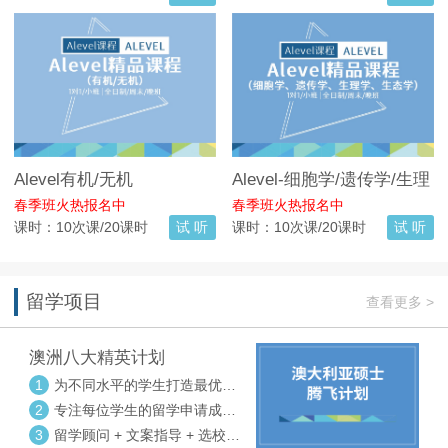
Alevel有机/无机
Alevel-细胞学/遗传学/生理
学/生态学
春季班火热报名中
春季班火热报名中
课时：10次课/20课时
试 听
课时：10次课/20课时
试 听
留学项目
查看更多 >
澳洲八大精英计划
1
为不同水平的学生打造最优选
校方案
2
专注每位学生的留学申请成功
率
3
留学顾问 + 文案指导 + 选校申