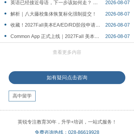
一Serena给出她的回答
14:55:58
英语已经接近母语，下一步该如何走？ 一
2026-08-07
个WSDA冠军少年的成长答案
14:42:48
解析｜八大藤校集体恢复标化强制提交！
2026-08-07
14:26:40
收藏！2027Fall美本EA/ED/RD阶段申请截
2026-08-07
止日期汇总！
14:20:11
Common App 正式上线｜2027Fall 美本申
2026-08-07
请，重磅变化务必知晓（附申请截止日期
14:04:19
查看更多内容
汇总）
如有疑问点击咨询
高中留学
英锐专注教育30年，升学+培训，一站式服务！
免费咨询热线：028-86619928