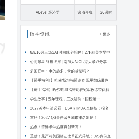
态学
ALevel 经济学
滚动开班
20课时
留学资讯
+ 更多
‌8/9/10月三场SAT时间线全拆解！27Fall美本早申
时间线盘点～
心向繁星 终抵彼岸 | 南加大/UCL/港大录取分享
多国联申：申的越多，录的越稳吗？
【辩手福利Ⅱ】哈佛/斯坦福辩论赛 冠军教练带你
解读WSDA全国赛Junior即兴辩论第二轮备稿辩题
【辩手福利】哈佛/斯坦福辩论赛冠军教练带你解
读WSDA全国赛Junior即兴辩论第一轮备稿辩题
学生故事 | 五年课程，三次进阶：国榜第一
Serena在英锐的修炼
2027英本申请必看｜ESAT/TMUA 全解析：报名
时间、题型、对应专业、报考注意
重磅！2027 QS最佳留学城市排名出炉！
热点！留港求学热度再创新高！
重磅！最严苛美国签证改革正式落地：D/S身份直