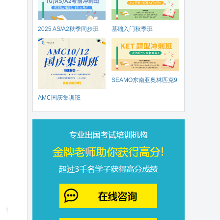
2025 AS/A2秋季同步班
基础入门秋季班
SEAMO东南亚奥林匹克9
AMC国庆集训班
月开赛