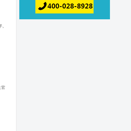
平。
土官