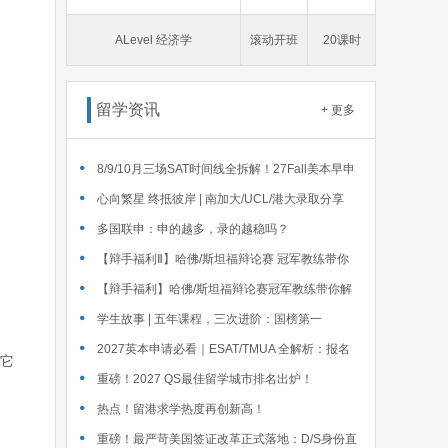
态学
ALevel 经济学
滚动开班
20课时
留学资讯
+ 更多
‌8/9/10月三场SAT时间线全拆解！27Fall美本早申
时间线盘点～
心向繁星 终抵彼岸 | 南加大/UCL/港大录取分享
多国联申：申的越多，录的越稳吗？
【辩手福利Ⅱ】哈佛/斯坦福辩论赛 冠军教练带你
解读WSDA全国赛Junior即兴辩论第二轮备稿辩题
【辩手福利】哈佛/斯坦福辩论赛冠军教练带你解
读WSDA全国赛Junior即兴辩论第一轮备稿辩题
学生故事 | 五年课程，三次进阶：国榜第一
Serena在英锐的修炼
2027英本申请必看｜ESAT/TMUA 全解析：报名
。它
时间、题型、对应专业、报考注意
重磅！2027 QS最佳留学城市排名出炉！
热点！留港求学热度再创新高！
重磅！最严苛美国签证改革正式落地：D/S身份直