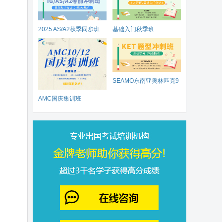
2025 AS/A2秋季同步班
基础入门秋季班
SEAMO东南亚奥林匹克9
AMC国庆集训班
月开赛