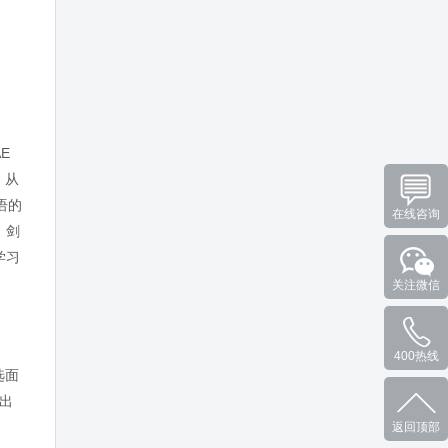
E
，从
语的
在线咨询
。剑
学习
关注微信
400热线
选面
、出
返回顶部