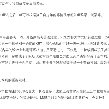
有两年，过期就需要重新考试。
CAE考试之后，就可以根据孩子自身年龄等情况考虑备考雅思、托福等。
的中考生备考，PET升级到高考英语难度，FCE对标大学六级英语难度，CA
如果一个孩子刚开始接触KET，那么他后面可以一级一级往上去准备考试
考试内容的设计上都是环环相扣，层层递进的，不仅是一个持续测试孩子英
的考试，帮助孩子们从听说读写四个维度全方面无死角夯实好英语基本功
语言能力进行全面考察，因此整个备考过程就等于是一个查缺补漏、高效
初简历的重要素材。
目标学校青睐的机率会更大，机会更多，比如上海非常火爆的三公学校在筛
ior这些体现英语能力的等级证书。MSE考取后的证书成绩终身有效，今后升学