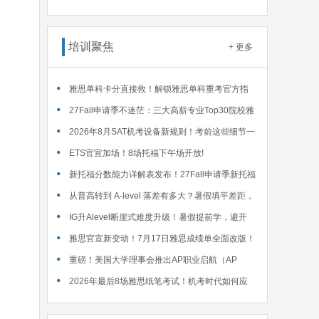
接废除，F1学签最长4年封顶 ... ...
培训聚焦
+ 更多
雅思单科卡分直接救！解锁雅思单科重考官方指
南！
27Fall申请季不迷茫：三大高薪专业Top30院校雅
思要求汇总！
2026年8月SAT机考设备新规则！考前这些细节一
定要核对～
ETS官宣加场！8场托福下午场开放!
新托福分数能力详解表发布！27Fall申请季新托福
考试院校录取要求汇总！
从普高转到 A-level 落差有多大？暑假填平差距，
首考 A * 不是梦！
IG升Alevel断崖式难度升级！暑假提前学，避开
90%的升学大坑
雅思官宣新变动！7月17日雅思成绩单全面改版！
重磅！美国大学理事会推出AP职业启航（AP
Career Kickstart）新课程！
2026年最后8场雅思纸笔考试！机考时代如何应
对？