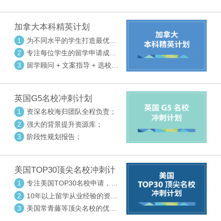
请审核三大环节紧密配合
加拿大本科精英计划
1
为不同水平的学生打造最优选
校方案
2
专注每位学生的留学申请成功
率
3
留学顾问 + 文案指导 + 选校申
请审核三大环节紧密配合
英国G5名校冲刺计划
1
资深名校海归团队全程负责；
2
强大的背景提升资源库；
3
阶段性规划报告；
美国TOP30顶尖名校冲刺计
划
1
专注美国TOP30名校申请，高
度个性化指导
2
10年以上留学从业经验的资深
中方顾问
3
美国常青藤等顶尖名校的优秀
外籍顾问