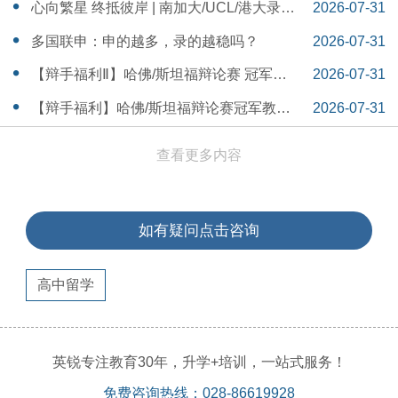
本早申时间线盘点～
16:30:04
心向繁星 终抵彼岸 | 南加大/UCL/港大录取
2026-07-31
分享
16:12:18
多国联申：申的越多，录的越稳吗？
2026-07-31
15:55:54
【辩手福利Ⅱ】哈佛/斯坦福辩论赛 冠军教
2026-07-31
练带你解读WSDA全国赛Junior即兴辩论第
15:41:53
【辩手福利】哈佛/斯坦福辩论赛冠军教练
2026-07-31
二轮备稿辩题
带你解读WSDA全国赛Junior即兴辩论第一
15:36:35
查看更多内容
轮备稿辩题
如有疑问点击咨询
高中留学
英锐专注教育30年，升学+培训，一站式服务！
免费咨询热线：028-86619928