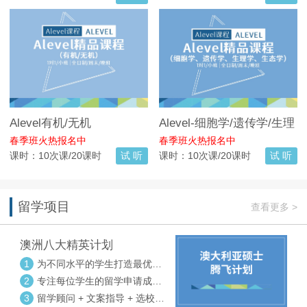
Alevel有机/无机
Alevel-细胞学/遗传学/生理
学/生态学
春季班火热报名中
春季班火热报名中
课时：10次课/20课时
试 听
课时：10次课/20课时
试 听
留学项目
查看更多 >
澳洲八大精英计划
1
为不同水平的学生打造最优选
校方案
2
专注每位学生的留学申请成功
率
3
留学顾问 + 文案指导 + 选校申