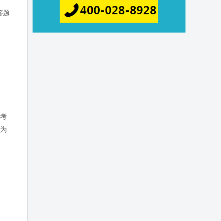
答题
陆考
量为