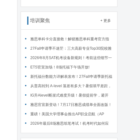
接废除，F1学签最长4年封顶 ... ...
培训聚焦
+ 更多
雅思单科卡分直接救！解锁雅思单科重考官方指
南！
27Fall申请季不迷茫：三大高薪专业Top30院校雅
思要求汇总！
2026年8月SAT机考设备新规则！考前这些细节一
定要核对～
ETS官宣加场！8场托福下午场开放!
新托福分数能力详解表发布！27Fall申请季新托福
考试院校录取要求汇总！
从普高转到 A-level 落差有多大？暑假填平差距，
首考 A * 不是梦！
IG升Alevel断崖式难度升级！暑假提前学，避开
90%的升学大坑
雅思官宣新变动！7月17日雅思成绩单全面改版！
重磅！美国大学理事会推出AP职业启航（AP
Career Kickstart）新课程！
2026年最后8场雅思纸笔考试！机考时代如何应
对？