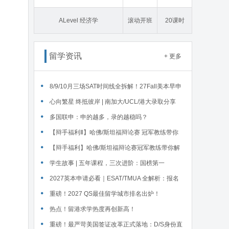
态学
ALevel 经济学
滚动开班
20课时
留学资讯
+ 更多
‌8/9/10月三场SAT时间线全拆解！27Fall美本早申
时间线盘点～
心向繁星 终抵彼岸 | 南加大/UCL/港大录取分享
多国联申：申的越多，录的越稳吗？
【辩手福利Ⅱ】哈佛/斯坦福辩论赛 冠军教练带你
解读WSDA全国赛Junior即兴辩论第二轮备稿辩题
【辩手福利】哈佛/斯坦福辩论赛冠军教练带你解
读WSDA全国赛Junior即兴辩论第一轮备稿辩题
学生故事 | 五年课程，三次进阶：国榜第一
Serena在英锐的修炼
2027英本申请必看｜ESAT/TMUA 全解析：报名
时间、题型、对应专业、报考注意
重磅！2027 QS最佳留学城市排名出炉！
热点！留港求学热度再创新高！
重磅！最严苛美国签证改革正式落地：D/S身份直