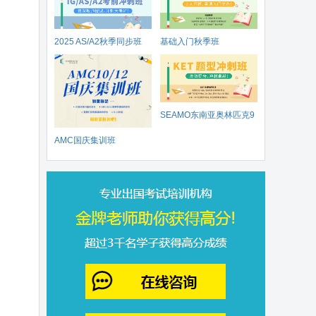
2025 AS/A2秋季同步班
基础入门秋季班
SEAMO东南亚奥林匹克9
AMC国庆集训班
月开赛