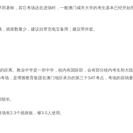
早而著称，其它考场还在进场时，一般澳门城市大学的考生基本已经开始
脑，插座数量少，建议自带充电宝备用；建议带外套。
钟的距离。教业中学是一所中学，校内有国际部，会有部分校内考生和大
开的考场，是博雅教育集团在澳门地区承办的第三个SAT考点，考场的容纳
间较长。
有2-3个插座板，够3-5人使用。