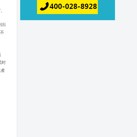
”。
别出
高不
点
试时
或者