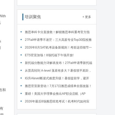
接废除，F1学签最长4年封顶 ... ...
ith
培训聚焦
+ 更多
高
雅思单科卡分直接救！解锁雅思单科重考官方指
南！
27Fall申请季不迷茫：三大高薪专业Top30院校雅
s
用
思要求汇总！
2026年8月SAT机考设备新规则！考前这些细节一
定要核对～
ETS官宣加场！8场托福下午场开放!
新托福分数能力详解表发布！27Fall申请季新托福
考试院校录取要求汇总！
从普高转到 A-level 落差有多大？暑假填平差距，
首考 A * 不是梦！
IG升Alevel断崖式难度升级！暑假提前学，避开
90%的升学大坑
雅思官宣新变动！7月17日雅思成绩单全面改版！
性和
重磅！美国大学理事会推出AP职业启航（AP
Career Kickstart）新课程！
2026年最后8场雅思纸笔考试！机考时代如何应
还有
对？