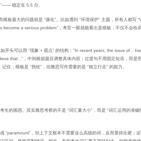
— 稳定在 5.5 分。
而模板最大的问题就是 “僵化”。比如遇到 “环境保护” 主题，所有人都写 “W
ollution has become a serious problem”，考官一眼就能看出是模板，不仅不会给
 + 观点” 的结构：“In recent years, the issue of... ha
that..., I believe that...”，中间根据题目调整具体内容；过渡句不用固定短语，而是
ive” 等自然衔接。记住，模板是 “拐杖”，但雅思写作需要的是 “独立行走” 的能力。
是很多考生的困惑。其实雅思考察的不是 “词汇量大小”，而是 “词汇运用的准确
 换成 “paramount”，但上下文根本不需要这么高级的词，反而显得生硬；