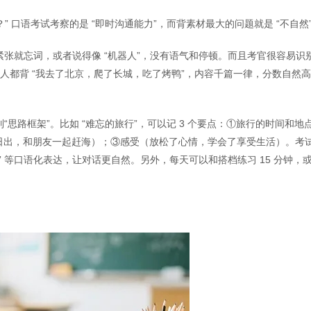
” 口语考试考察的是 “即时沟通能力”，而背素材最大的问题就是 “不自然
张就忘词，或者说得像 “机器人”，没有语气和停顿。而且考官很容易识
所有人都背 “我去了北京，爬了长城，吃了烤鸭”，内容千篇一律，分数自然
思路框架”。比如 “难忘的旅行”，可以记 3 个要点：①旅行的时间和地
因（看了海边日出，和朋友一起赶海）；③感受（放松了心情，学会了享受生活）。考
know” 等口语化表达，让对话更自然。另外，每天可以和搭档练习 15 分钟，