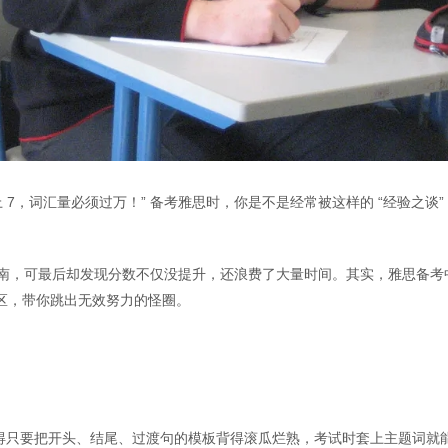
思要上 7，词汇量必须过万！” 备考雅思时，你是不是经常被这样的 “经验之谈”
考指南，可最后却发现分数不仅没提升，还浪费了大量时间。其实，雅思备考
误区，带你跳出无效努力的怪圈。
觉得只要把开头、结尾、过渡句的模板背得滚瓜烂熟，考试时套上主题词就