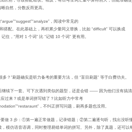
kle” 的用法区别，导致搭配错误。相反，有些考生词汇量不算特别大，但能准确
搭配，表达清晰自然，分数反而更高。
”“suggest”“analyze”，阅读中常见的
词都知道用法和搭配。在此基础上，再积累少量同义替换，比如 “difficult” 可以换成
的词。记住，“用对 1 个词” 比 “记错 10 个词” 更有用。
错很多？”刷题确实是听力备考的重要方法，但 “盲目刷题” 等于白费功夫。
继续下一套。可下次遇到类似的题型，还是会错 —— 因为他们没有搞
反应过来？或是单词拼写错了？比如听力中常考
ccomodation”“restaraunt”，不纠正拼写问题，刷再多题也没用。
至少要做 3 步：①第一遍正常做题，记录错题；②第二遍逐句听，找出没听
读，模仿语音语调，同时整理易错单词的拼写。另外，除了真题，还可以