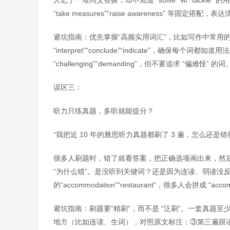
人记了一堆同义替换，却不知道 “solve” 和 “tac
“take measures”“raise awareness” 等固定
避坑指南：优先掌握“高频实用词汇”，比如写作中常用的“argue
“interpret”“conclude”“indicate”，确保每个
“challenging”“demanding”，但不要追求 “偏难怪” 
误区三：
听力只练真题，多听就能提分？
“我把近 10 年的雅思听力真题都刷了 3 遍，怎么还是
很多人刷题时，错了就看答案，把正确选项画出来，然后
“为什么错”。是没听到关键词？还是因为连读、弱读没
的“accommodation”“restaurant”，很多人会拼成 “a
避坑指南：刷题要“精刷”，而不是 “泛刷”。一套真题
地方（比如连读、生词），对照原文标注；③第三遍跟