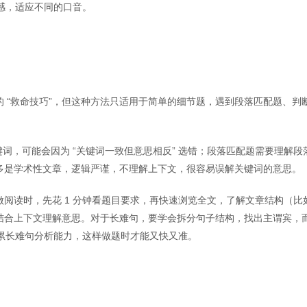
，培养语感，适应不同的口音。
的 “救命技巧”，但这种方法只适用于简单的细节题，遇到段落匹配题、判
果只找关键词，可能会因为 “关键词一致但意思相反” 选错；段落匹配题需要理解段
多是学术性文章，逻辑严谨，不理解上下文，很容易误解关键词的意思。
。做阅读时，先花 1 分钟看题目要求，再快速浏览全文，了解文章结构（比
结合上下文理解意思。对于长难句，要学会拆分句子结构，找出主谓宾，
积累长难句分析能力，这样做题时才能又快又准。