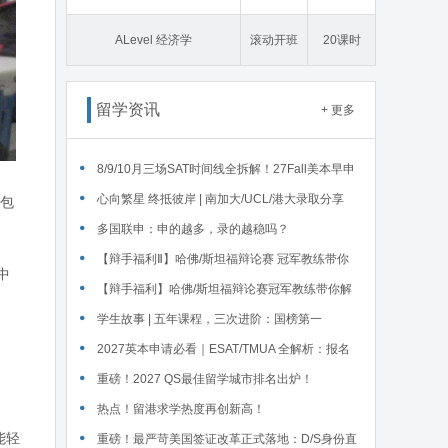
态学
ALevel 经济学
滚动开班
20课时
留学资讯
+ 更多
‌8/9/10月三场SAT时间线全拆解！27Fall美本早申
时间线盘点～
心向繁星 终抵彼岸 | 南加大/UCL/港大录取分享
 包
多国联申：申的越多，录的越稳吗？
【辩手福利Ⅱ】哈佛/斯坦福辩论赛 冠军教练带你
中
解读WSDA全国赛Junior即兴辩论第二轮备稿辩题
【辩手福利】哈佛/斯坦福辩论赛冠军教练带你解
读WSDA全国赛Junior即兴辩论第一轮备稿辩题
学生故事 | 五年课程，三次进阶：国榜第一
Serena在英锐的修炼
2027英本申请必看｜ESAT/TMUA 全解析：报名
时间、题型、对应专业、报考注意
重磅！2027 QS最佳留学城市排名出炉！
热点！留港求学热度再创新高！
能轻
重磅！最严苛美国签证改革正式落地：D/S身份直