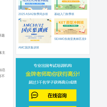
2025 AS/A2秋季同步班
基础入门秋季班
断题
SEAMO东南亚奥林匹克9
AMC国庆集训班
月开赛
落主
如总
而不