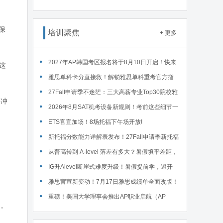
读WSDA全国赛Junior即兴辩论第一轮备稿辩题
要保
培训聚焦
+ 更多
2027年AP韩国考区报名将于8月10日开启！快来
照这
码住这份详细报名流程！
雅思单科卡分直接救！解锁雅思单科重考官方指
南！
27Fall申请季不迷茫：三大高薪专业Top30院校雅
要冲
思要求汇总！
2026年8月SAT机考设备新规则！考前这些细节一
定要核对～
ETS官宣加场！8场托福下午场开放!
新托福分数能力详解表发布！27Fall申请季新托福
考试院校录取要求汇总！
从普高转到 A-level 落差有多大？暑假填平差距，
首考 A * 不是梦！
IG升Alevel断崖式难度升级！暑假提前学，避开
90%的升学大坑
雅思官宣新变动！7月17日雅思成绩单全面改版！
重磅！美国大学理事会推出AP职业启航（AP
，
Career Kickstart）新课程！