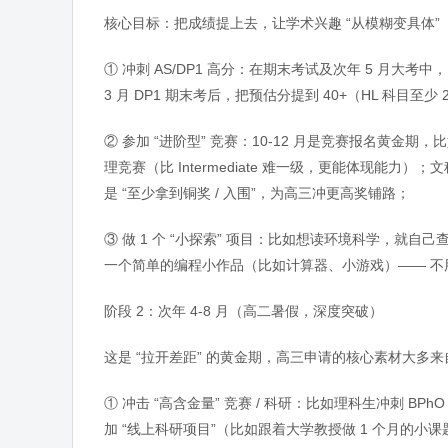
核心目标：把成绩提上去，让学术兴趣 “从模糊变具体”
① 冲刺 AS/DP1 高分：在期末考试及次年 5 月大考中，
3 月 DP1 期末考后，把预估分提到 40+（HL 科目至少 
② 参加 “进阶型” 竞赛：10-12 月是竞赛报名黄金期，比如
理竞赛（比 Intermediate 难一级，更能体现能力）
是 “至少拿到铜奖 / 入围”，为高三冲更高奖铺路；
③ 做 1 个 “小探索” 项目：比如想读环境科学，就
一个简单的编程小作品（比如计算器、小游戏）—— 不用复
阶段 2：次年 4-8 月（高二暑假，深度突破）
这是 “拉开差距” 的黄金期，高三申请的核心素材大多来
① 冲击 “高含金量” 竞赛 / 科研：比如理科生冲刺 BPhO
加 “线上科研项目”（比如跟着大学教授做 1 个月的小