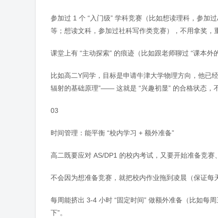
参加过 1 个 “入门级” 学科竞赛（比如想读理科，参加过AMC
等；想读文科，参加过社科写作类竞赛），不用拿奖，重
课堂上有 “主动探索” 的痕迹（比如跟老师聊过 “课本外的
比如高二Y同学，目标是申请牛津大学物理方向，他已经读
辐射的基础原理”—— 这就是 “兴趣初显” 的合格状态
03
时间管理：能平衡 “校内学习 + 额外准备”
高二既要应对 AS/DP1 的校内考试，又要开始准备竞赛
不会因为想准备竞赛，就把校内作业拖到凌晨（保证每天校
每周能挤出 3-4 小时 “固定时间” 做额外准备（比
下”。