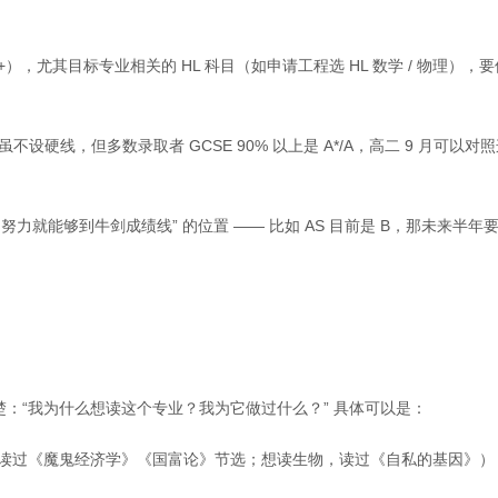
科 6+），尤其目标专业相关的 HL 科目（如申请工程选 HL 数学 / 物理），
牛剑虽不设硬线，但多数录取者 GCSE 90% 以上是 A*/A，高二 9 月可以对
努力就能够到牛剑成绩线” 的位置 —— 比如 AS 目前是 B，那未来半年
楚：“我为什么想读这个专业？我为它做过什么？” 具体可以是：
读经济，读过《魔鬼经济学》《国富论》节选；想读生物，读过《自私的基因》）
；