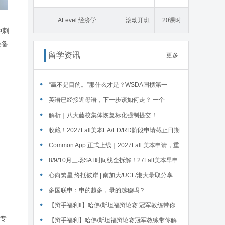
态学
ALevel 经济学
滚动开班
20课时
冲刺
准备
留学资讯
+ 更多
“赢不是目的。”那什么才是？WSDA国榜第一
Serena给出她的回答
英语已经接近母语，下一步该如何走？ 一个
WSDA冠军少年的成长答案
解析｜八大藤校集体恢复标化强制提交！
收藏！2027Fall美本EA/ED/RD阶段申请截止日期
汇总！
Common App 正式上线｜2027Fall 美本申请，重
磅变化务必知晓（附申请截止日期汇总）
‌8/9/10月三场SAT时间线全拆解！27Fall美本早申
时间线盘点～
心向繁星 终抵彼岸 | 南加大/UCL/港大录取分享
多国联申：申的越多，录的越稳吗？
【辩手福利Ⅱ】哈佛/斯坦福辩论赛 冠军教练带你
数专
解读WSDA全国赛Junior即兴辩论第二轮备稿辩题
【辩手福利】哈佛/斯坦福辩论赛冠军教练带你解