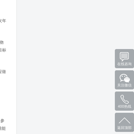
次年
 物
目标
在线咨询
程做
关注微信
400热线
以参
返回顶部
维能