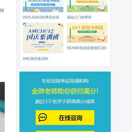
后续
2025 AS/A2秋季同步班
基础入门秋季班
SEAMO东南亚奥林匹克9
AMC国庆集训班
月开赛