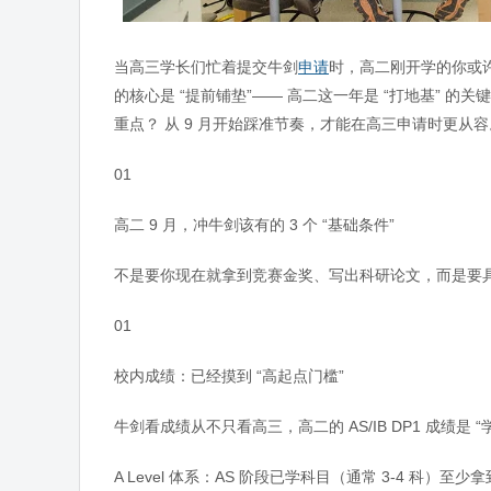
当高三学长们忙着提交牛剑
申请
时，高二刚开学的你或许心
的核心是 “提前铺垫”—— 高二这一年是 “打地基” 
重点？ 从 9 月开始踩准节奏，才能在高三申请时更从容
01
高二 9 月，冲牛剑该有的 3 个 “基础条件”
不是要你现在就拿到竞赛金奖、写出科研论文，而是要具备
01
校内成绩：已经摸到 “高起点门槛”
牛剑看成绩从不只看高三，高二的 AS/IB DP1 成绩是
A Level 体系：AS 阶段已学科目（通常 3-4 科）