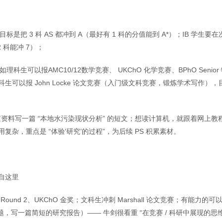
目标是把 3 科 AS 都冲到 A（最好有 1 科的分值能到 A*）；IB 学生要在
2 科能冲 7）；
理科生可以报AMC10/12数学竞赛、 UKChO 化学竞赛、BPhO Senior
；文科生可以报 John Locke 论文竞赛（入门级文科竞赛，锻炼学术写作），
自己查资料写一篇 “本地水污染现状分析” 的短文；想读计算机，就跟着网上教
杂，重点是 “体验‘研究’的过程”，为后续 PS 积累素材。
自这里
 Round 2、UKChO 金奖；文科生冲刺 Marshall 论文竞赛；有能力的可
课题，写一篇简短的研究报告）—— 牛剑很看重 “在竞赛 / 科研中展现的思