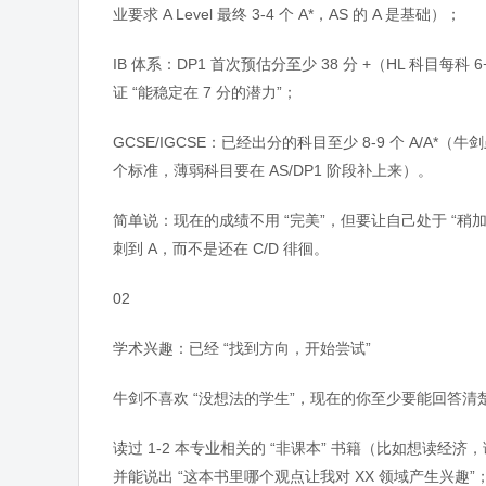
业要求 A Level 最终 3-4 个 A*，AS 的 A 是基础）；
IB 体系：DP1 首次预估分至少 38 分 +（HL 科目每
证 “能稳定在 7 分的潜力”；
GCSE/IGCSE：已经出分的科目至少 8-9 个 A/A*（
个标准，薄弱科目要在 AS/DP1 阶段补上来）。
简单说：现在的成绩不用 “完美”，但要让自己处于 “稍加
刺到 A，而不是还在 C/D 徘徊。
02
学术兴趣：已经 “找到方向，开始尝试”
牛剑不喜欢 “没想法的学生”，现在的你至少要能回答清
读过 1-2 本专业相关的 “非课本” 书籍（比如想
并能说出 “这本书里哪个观点让我对 XX 领域产生兴趣”