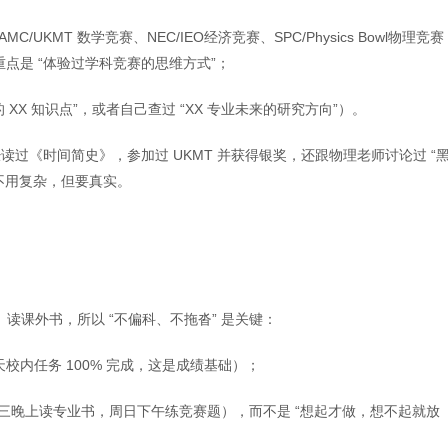
/UKMT 数学竞赛、NEC/IEO经济竞赛、SPC/Physics Bowl物理竞赛
点是 “体验过学科竞赛的思维方式”；
 XX 知识点”，或者自己查过 “XX 专业未来的研究方向”）。
过《时间简史》，参加过 UKMT 并获得银奖，还跟物理老师讨论过 “
，不用复杂，但要真实。
、读课外书，所以 “不偏科、不拖沓” 是关键：
内任务 100% 完成，这是成绩基础）；
如每周三晚上读专业书，周日下午练竞赛题），而不是 “想起才做，想不起就放