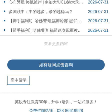
本早申时间线盘点～
16:30:04
心向繁星 终抵彼岸 | 南加大/UCL/港大录取
2026-07-31
分享
16:12:18
多国联申：申的越多，录的越稳吗？
2026-07-31
15:55:54
【辩手福利Ⅱ】哈佛/斯坦福辩论赛 冠军教
2026-07-31
练带你解读WSDA全国赛Junior即兴辩论第
15:41:53
【辩手福利】哈佛/斯坦福辩论赛冠军教练
2026-07-31
二轮备稿辩题
带你解读WSDA全国赛Junior即兴辩论第一
15:36:35
查看更多内容
轮备稿辩题
如有疑问点击咨询
高中留学
英锐专注教育30年，升学+培训，一站式服务！
免费咨询热线：028-86619928