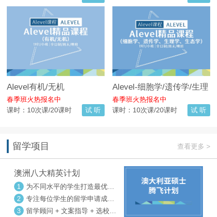
Alevel有机/无机
Alevel-细胞学/遗传学/生理
学/生态学
春季班火热报名中
春季班火热报名中
课时：10次课/20课时
试 听
课时：10次课/20课时
试 听
留学项目
查看更多 >
澳洲八大精英计划
1
为不同水平的学生打造最优选
校方案
2
专注每位学生的留学申请成功
率
3
留学顾问 + 文案指导 + 选校申