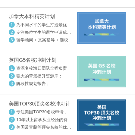
请审核三大环节紧密配合
加拿大本科精英计划
1
为不同水平的学生打造最优选
校方案
2
专注每位学生的留学申请成功
率
3
留学顾问 + 文案指导 + 选校申
请审核三大环节紧密配合
英国G5名校冲刺计划
1
资深名校海归团队全程负责；
2
强大的背景提升资源库；
3
阶段性规划报告；
美国TOP30顶尖名校冲刺计
划
1
专注美国TOP30名校申请，高
度个性化指导
2
10年以上留学从业经验的资深
中方顾问
3
美国常青藤等顶尖名校的优秀
外籍顾问