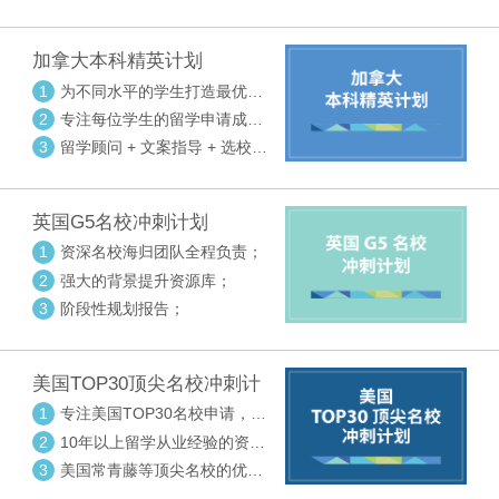
请审核三大环节紧密配合
加拿大本科精英计划
1
为不同水平的学生打造最优选
校方案
2
专注每位学生的留学申请成功
率
3
留学顾问 + 文案指导 + 选校申
请审核三大环节紧密配合
英国G5名校冲刺计划
1
资深名校海归团队全程负责；
2
强大的背景提升资源库；
3
阶段性规划报告；
美国TOP30顶尖名校冲刺计
划
1
专注美国TOP30名校申请，高
度个性化指导
2
10年以上留学从业经验的资深
中方顾问
3
美国常青藤等顶尖名校的优秀
外籍顾问