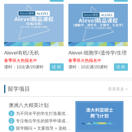
Alevel有机/无机
Alevel-细胞学/遗传学/生理
学/生态学
春季班火热报名中
春季班火热报名中
课时：10次课/20课时
试 听
课时：10次课/20课时
试 听
留学项目
查看更多 >
澳洲八大精英计划
1
为不同水平的学生打造最优选
校方案
2
专注每位学生的留学申请成功
率
3
留学顾问 + 文案指导 + 选校申