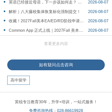
一Serena给出她的回答
14:55:58
英语已经接近母语，下一步该如何走？ 一
2026-08-07
个WSDA冠军少年的成长答案
14:42:48
解析｜八大藤校集体恢复标化强制提交！
2026-08-07
14:26:40
收藏！2027Fall美本EA/ED/RD阶段申请截
2026-08-07
止日期汇总！
14:20:11
Common App 正式上线｜2027Fall 美本申
2026-08-07
请，重磅变化务必知晓（附申请截止日期
14:04:19
查看更多内容
汇总）
如有疑问点击咨询
高中留学
英锐专注教育30年，升学+培训，一站式服务！
免费咨询热线：028-86619928