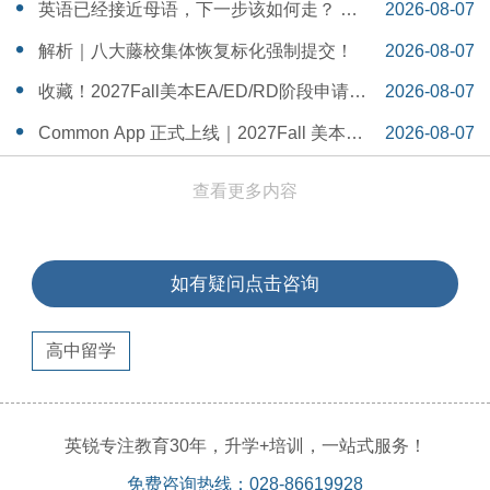
一Serena给出她的回答
14:55:58
英语已经接近母语，下一步该如何走？ 一
2026-08-07
个WSDA冠军少年的成长答案
14:42:48
解析｜八大藤校集体恢复标化强制提交！
2026-08-07
14:26:40
收藏！2027Fall美本EA/ED/RD阶段申请截
2026-08-07
止日期汇总！
14:20:11
Common App 正式上线｜2027Fall 美本申
2026-08-07
请，重磅变化务必知晓（附申请截止日期
14:04:19
查看更多内容
汇总）
如有疑问点击咨询
高中留学
英锐专注教育30年，升学+培训，一站式服务！
免费咨询热线：028-86619928