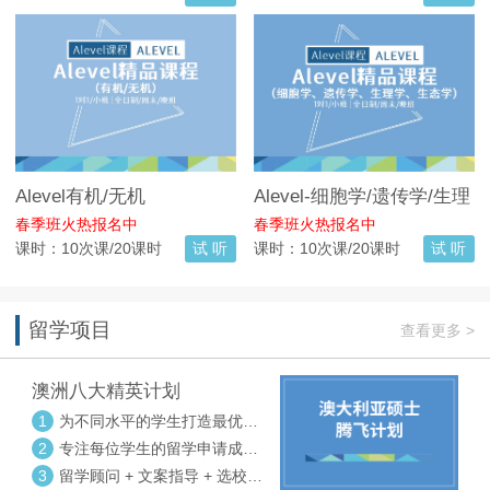
Alevel有机/无机
Alevel-细胞学/遗传学/生理
学/生态学
春季班火热报名中
春季班火热报名中
课时：10次课/20课时
试 听
课时：10次课/20课时
试 听
留学项目
查看更多 >
澳洲八大精英计划
1
为不同水平的学生打造最优选
校方案
2
专注每位学生的留学申请成功
率
3
留学顾问 + 文案指导 + 选校申