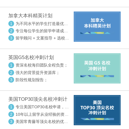
请审核三大环节紧密配合
加拿大本科精英计划
1
为不同水平的学生打造最优选
校方案
2
专注每位学生的留学申请成功
率
3
留学顾问 + 文案指导 + 选校申
请审核三大环节紧密配合
英国G5名校冲刺计划
1
资深名校海归团队全程负责；
2
强大的背景提升资源库；
3
阶段性规划报告；
美国TOP30顶尖名校冲刺计
划
1
专注美国TOP30名校申请，高
度个性化指导
2
10年以上留学从业经验的资深
中方顾问
3
美国常青藤等顶尖名校的优秀
外籍顾问