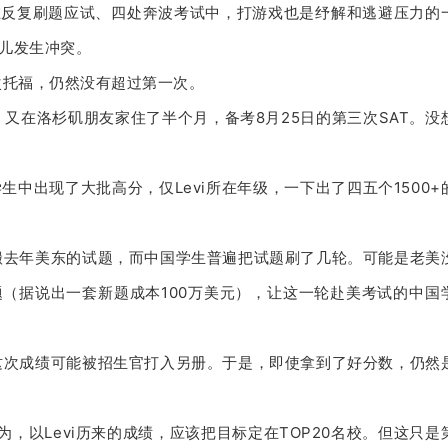
在反复刷题应试、四处奔波考试中，打游戏也是纾解和逃避压力的
儿发生冲突。
次托福，仍然没有超过第一次。
又在洛杉矶朋友家住了半个月，备考8月25日的第三次SAT。
没
生中出现了大批高分，仅Levi所在年级，一下出了四五个1500+
搬去年美东的试题，而中国学生普遍把试题刷了几轮。
可能是老美
（据说出一套新题成本100万美元），让这一轮赴美考试的中国
这次成绩可能被招生官打入另册。
于是，即使拿到了好分数，仍然
为，以Levi历来的成绩，应该把目标定在TOP20名校。
但这只是