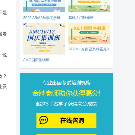
不是
2025 AS/A2秋季同步班
基础入门秋季班
。
国老
SEAMO东南亚奥林匹克9
：
说
AMC国庆集训班
月开赛
教？
能及