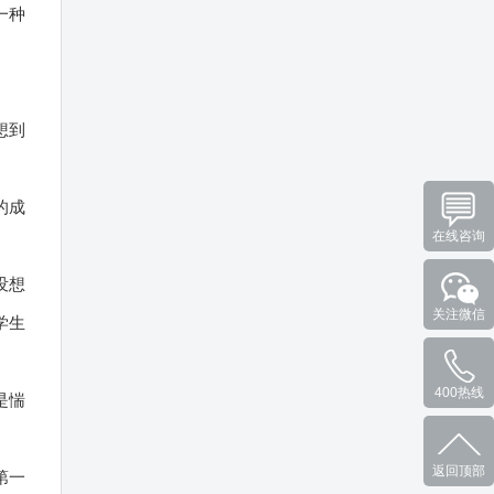
一种
想到
的成
在线咨询
没想
关注微信
学生
400热线
是惴
返回顶部
第一