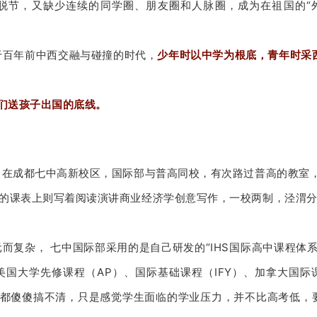
脱节，又缺少连续的同学圈、朋友圈和人脉圈，成为在祖国的“
于百年前中西交融与碰撞的时代，
少年时以中学为根底，青年时采
我们送孩子出国的底线。
。
在成都七中高新校区，国际部与普高同校，有次路过普高的教室
的课表上则写着阅读演讲商业经济学创意写作，一校两制，泾渭
而复杂， 七中国际部采用的是自己研发的“IHS国际高中课程体系
国大学先修课程（AP）、国际基础课程（IFY）、加拿大国际
至今我都傻傻搞不清，只是感觉学生面临的学业压力，并不比高考低，