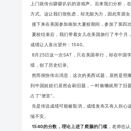
上门就传出噼噼叭叭的游戏声。
后来我们分析，
方式。
这让我们很焦虑，却无能为力，因此常跟女
接下来在美国参加南加大夏校期间，参加了第四
夏校结束后，我们带着女儿在美国旅行了半个月，
成绩让人喜出望外：
1540。
8月25日这一次SAT，只在美国举行，却在中国学
绩，创了历史纪录。
然而很快传出消息，这次的美西试题，居然是照
到中国娃娃们居然会刷旧题，一时偷懒就用了旧题
占了“便宜”。
先是传说成绩可能被取消，成绩发布又有人担心
惴不安。
1540的分数，理论上进了爬藤的门槛
，老师也认