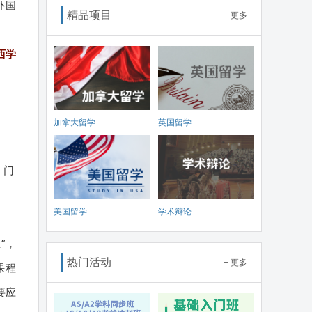
外国
精品项目
+ 更多
西学
加拿大留学
英国留学
，门
分
美国留学
学术辩论
”，
热门活动
+ 更多
课程
要应