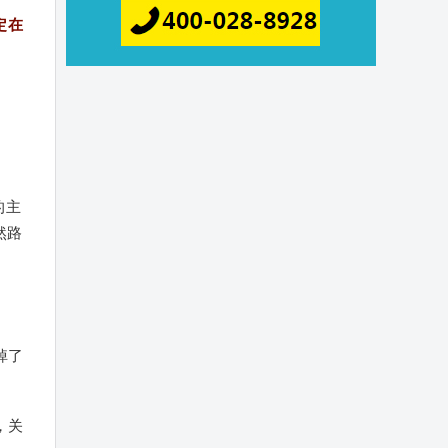
定在
的主
然路
掉了
，关