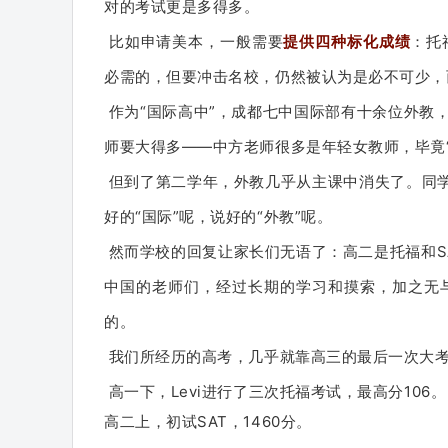
对的考试更是多得多。
比如申请美本，一般需要
提供四种标化成绩
：
托
必需的，但要冲击名校，仍然被认为是必不可少，
作为“国际高中”，成都七中国际部有十余位外教
师要大得多——中方老师很多是年轻女教师，毕竟“
但到了第二学年，外教几乎从主课中消失了。
同
好的“国际”呢，说好的“外教”呢。
然而学校的回复让家长们无语了：
高二是托福和
中国的老师们，经过长期的学习和摸索，加之无
的。
我们所经历的高考，几乎就靠高三的最后一次大
高一下，Levi进行了三次托福考试，最高分106。
高二上，初试SAT，1460分。