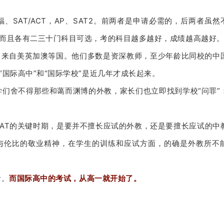
福、SAT/ACT，AP、SAT2。
前两者是申请必需的，后两者虽然
而且各有二三十门科目可选，考的科目越多越好，成绩越高越好
，来自美英加澳等国。
他们多数是资深教师，至少年龄比同校的中
国际高中”和“国际学校”是近几年才成长起来。
学们舍不得那些和蔼而渊博的外教，家长们也立即找到学校“问罪”
SAT的关键时期，是要并不擅长应试的外教，还是要擅长应试的中
与伦比的敬业精神，在学生的训练和应试方面，的确是外教所不
考。
而国际高中的考试，从高一就开始了。