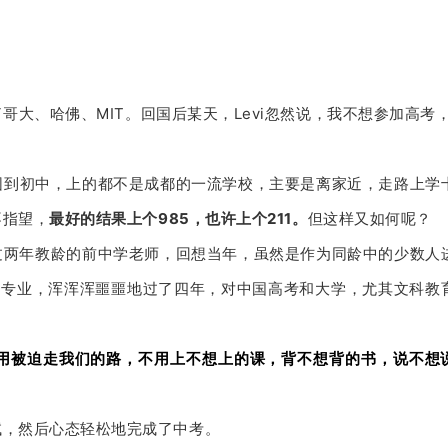
哥大、哈佛、MIT。
回国后某天，Levi忽然说，我不想参加高考
园到初中，上的都不是成都的一流学校，主要是离家近，走路上学
不指望，
最好的结果上个985，也许上个211。
但这样又如何呢？
过两年教龄的前中学老师，回想当年，虽然是作为同龄中的少数人
了专业，浑浑浑噩噩地过了四年，对中国高考和大学，尤其文科教
用被迫走我们的路，不用上不想上的课，背不想背的书，说不想
试，然后心态轻松地完成了中考。