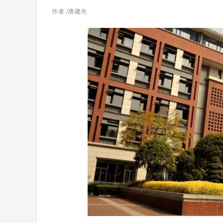
作者 /唐建光