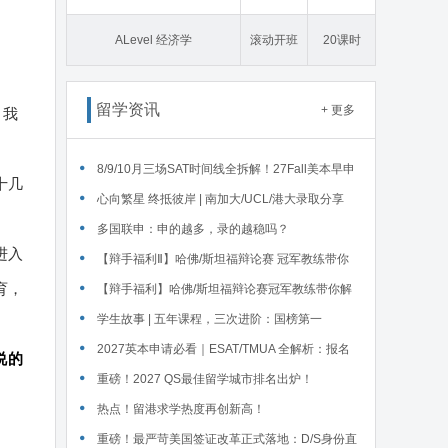
态学
ALevel 经济学
滚动开班
20课时
留学资讯
+ 更多
，我
‌8/9/10月三场SAT时间线全拆解！27Fall美本早申
十几
时间线盘点～
心向繁星 终抵彼岸 | 南加大/UCL/港大录取分享
多国联申：申的越多，录的越稳吗？
进入
【辩手福利Ⅱ】哈佛/斯坦福辩论赛 冠军教练带你
育，
解读WSDA全国赛Junior即兴辩论第二轮备稿辩题
【辩手福利】哈佛/斯坦福辩论赛冠军教练带你解
读WSDA全国赛Junior即兴辩论第一轮备稿辩题
学生故事 | 五年课程，三次进阶：国榜第一
Serena在英锐的修炼
2027英本申请必看｜ESAT/TMUA 全解析：报名
说的
时间、题型、对应专业、报考注意
重磅！2027 QS最佳留学城市排名出炉！
热点！留港求学热度再创新高！
重磅！最严苛美国签证改革正式落地：D/S身份直