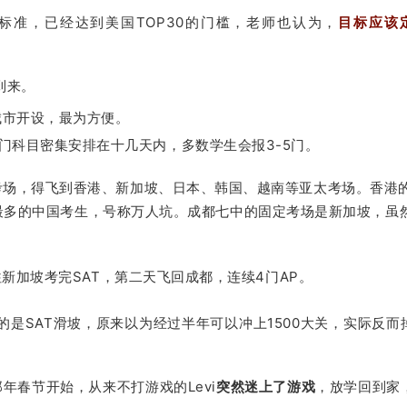
标准，已经达到美国TOP30的门槛，老师也认为，
目标应该
到来。
城市开设，最为方便。
门科目密集安排在十几天内，多数学生会报3-5门。
考场，得飞到香港、新加坡、日本、韩国、越南等亚太考场。
香港
吸引了最多的中国考生，号称万人坑。
成都七中的固定考场是新加坡，虽
新加坡考完SAT，第二天飞回成都，连续4门AP。
的是SAT滑坡，原来以为经过半年可以冲上1500大关，实际反而
那年春节开始，从来不打游戏的Levi
突然迷上了游戏
，放学回到家