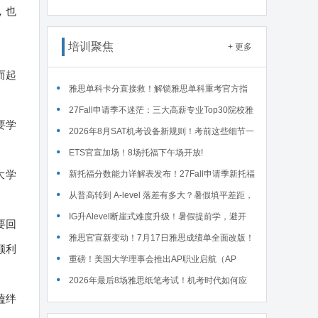
，也
接废除，F1学签最长4年封顶 ... ...
培训聚焦
+ 更多
而起
雅思单科卡分直接救！解锁雅思单科重考官方指
南！
27Fall申请季不迷茫：三大高薪专业Top30院校雅
要学
思要求汇总！
2026年8月SAT机考设备新规则！考前这些细节一
定要核对～
ETS官宣加场！8场托福下午场开放!
大学
新托福分数能力详解表发布！27Fall申请季新托福
考试院校录取要求汇总！
从普高转到 A-level 落差有多大？暑假填平差距，
首考 A * 不是梦！
IG升Alevel断崖式难度升级！暑假提前学，避开
要回
90%的升学大坑
雅思官宣新变动！7月17日雅思成绩单全面改版！
顺利
重磅！美国大学理事会推出AP职业启航（AP
Career Kickstart）新课程！
2026年最后8场雅思纸笔考试！机考时代如何应
磕绊
对？