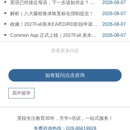
一Serena给出她的回答
14:55:58
英语已经接近母语，下一步该如何走？ 一
2026-08-07
个WSDA冠军少年的成长答案
14:42:48
解析｜八大藤校集体恢复标化强制提交！
2026-08-07
14:26:40
收藏！2027Fall美本EA/ED/RD阶段申请截
2026-08-07
止日期汇总！
14:20:11
Common App 正式上线｜2027Fall 美本申
2026-08-07
请，重磅变化务必知晓（附申请截止日期
14:04:19
查看更多内容
汇总）
如有疑问点击咨询
高中留学
英锐专注教育30年，升学+培训，一站式服务！
免费咨询热线：028-86619928