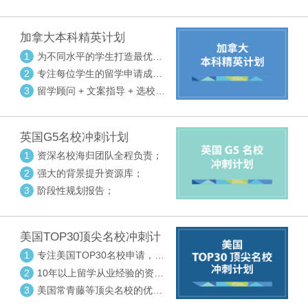
请审核三大环节紧密配合
加拿大本科精英计划
1
为不同水平的学生打造最优选
校方案
2
专注每位学生的留学申请成功
率
3
留学顾问 + 文案指导 + 选校申
请审核三大环节紧密配合
英国G5名校冲刺计划
1
资深名校海归团队全程负责；
2
强大的背景提升资源库；
3
阶段性规划报告；
美国TOP30顶尖名校冲刺计
划
1
专注美国TOP30名校申请，高
度个性化指导
2
10年以上留学从业经验的资深
中方顾问
3
美国常青藤等顶尖名校的优秀
外籍顾问