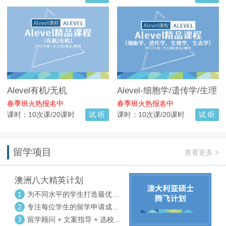
Alevel有机/无机
Alevel-细胞学/遗传学/生理
学/生态学
春季班火热报名中
春季班火热报名中
课时：10次课/20课时
试 听
课时：10次课/20课时
试 听
留学项目
查看更多 >
澳洲八大精英计划
1
为不同水平的学生打造最优选
校方案
2
专注每位学生的留学申请成功
率
3
留学顾问 + 文案指导 + 选校申