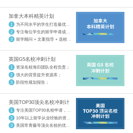
请审核三大环节紧密配合
加拿大本科精英计划
1
为不同水平的学生打造最优选
校方案
2
专注每位学生的留学申请成功
率
3
留学顾问 + 文案指导 + 选校申
请审核三大环节紧密配合
英国G5名校冲刺计划
1
资深名校海归团队全程负责；
2
强大的背景提升资源库；
3
阶段性规划报告；
美国TOP30顶尖名校冲刺计
划
1
专注美国TOP30名校申请，高
度个性化指导
2
10年以上留学从业经验的资深
中方顾问
3
美国常青藤等顶尖名校的优秀
外籍顾问