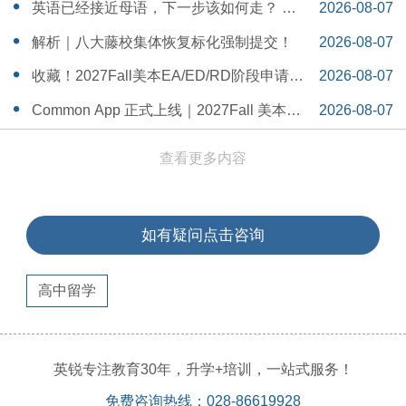
一Serena给出她的回答
14:55:58
英语已经接近母语，下一步该如何走？ 一
2026-08-07
个WSDA冠军少年的成长答案
14:42:48
解析｜八大藤校集体恢复标化强制提交！
2026-08-07
14:26:40
收藏！2027Fall美本EA/ED/RD阶段申请截
2026-08-07
止日期汇总！
14:20:11
Common App 正式上线｜2027Fall 美本申
2026-08-07
请，重磅变化务必知晓（附申请截止日期
14:04:19
查看更多内容
汇总）
如有疑问点击咨询
高中留学
英锐专注教育30年，升学+培训，一站式服务！
免费咨询热线：028-86619928