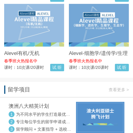
Alevel有机/无机
Alevel-细胞学/遗传学/生理
学/生态学
春季班火热报名中
春季班火热报名中
课时：10次课/20课时
试 听
课时：10次课/20课时
试 听
留学项目
查看更多 >
澳洲八大精英计划
1
为不同水平的学生打造最优选
校方案
2
专注每位学生的留学申请成功
率
3
留学顾问 + 文案指导 + 选校申