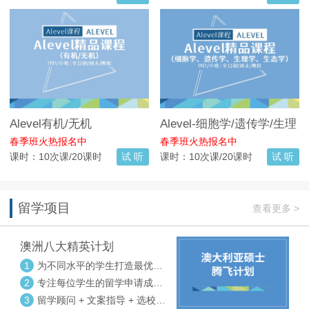
Alevel有机/无机
Alevel-细胞学/遗传学/生理
学/生态学
春季班火热报名中
春季班火热报名中
课时：10次课/20课时
试 听
课时：10次课/20课时
试 听
留学项目
查看更多 >
澳洲八大精英计划
1
为不同水平的学生打造最优选
校方案
2
专注每位学生的留学申请成功
率
3
留学顾问 + 文案指导 + 选校申