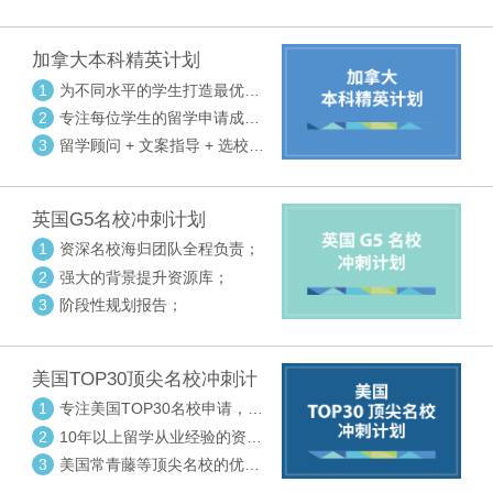
请审核三大环节紧密配合
加拿大本科精英计划
1
为不同水平的学生打造最优选
校方案
2
专注每位学生的留学申请成功
率
3
留学顾问 + 文案指导 + 选校申
请审核三大环节紧密配合
英国G5名校冲刺计划
1
资深名校海归团队全程负责；
2
强大的背景提升资源库；
3
阶段性规划报告；
美国TOP30顶尖名校冲刺计
划
1
专注美国TOP30名校申请，高
度个性化指导
2
10年以上留学从业经验的资深
中方顾问
3
美国常青藤等顶尖名校的优秀
外籍顾问