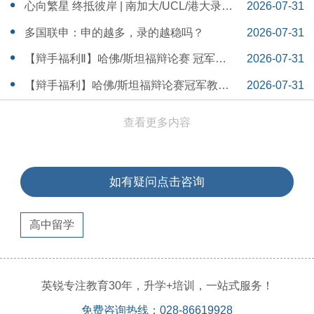
本早申时间线盘点～
16:30:04
心向繁星 终抵彼岸 | 南加大/UCL/港大录取
2026-07-31
分享
16:12:18
多国联申：申的越多，录的越稳吗？
2026-07-31
15:55:54
【辩手福利Ⅱ】哈佛/斯坦福辩论赛 冠军教
2026-07-31
练带你解读WSDA全国赛Junior即兴辩论第
15:41:53
【辩手福利】哈佛/斯坦福辩论赛冠军教练
2026-07-31
二轮备稿辩题
带你解读WSDA全国赛Junior即兴辩论第一
15:36:35
查看更多内容
轮备稿辩题
如有疑问点击咨询
高中留学
英锐专注教育30年，升学+培训，一站式服务！
免费咨询热线：028-86619928