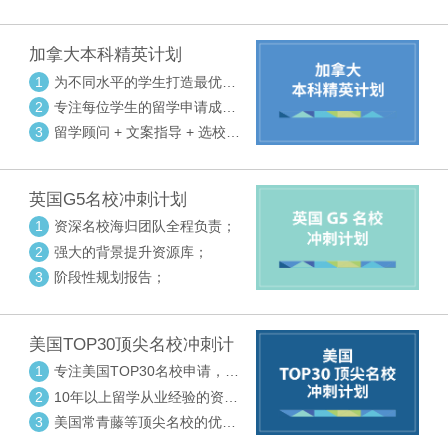
请审核三大环节紧密配合
加拿大本科精英计划
1
为不同水平的学生打造最优选
校方案
2
专注每位学生的留学申请成功
率
3
留学顾问 + 文案指导 + 选校申
请审核三大环节紧密配合
英国G5名校冲刺计划
1
资深名校海归团队全程负责；
2
强大的背景提升资源库；
3
阶段性规划报告；
美国TOP30顶尖名校冲刺计
划
1
专注美国TOP30名校申请，高
度个性化指导
2
10年以上留学从业经验的资深
中方顾问
3
美国常青藤等顶尖名校的优秀
外籍顾问