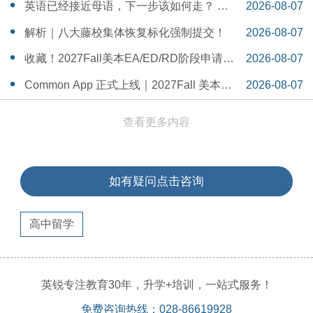
一Serena给出她的回答
14:55:58
英语已经接近母语，下一步该如何走？ 一
2026-08-07
个WSDA冠军少年的成长答案
14:42:48
解析｜八大藤校集体恢复标化强制提交！
2026-08-07
14:26:40
收藏！2027Fall美本EA/ED/RD阶段申请截
2026-08-07
止日期汇总！
14:20:11
Common App 正式上线｜2027Fall 美本申
2026-08-07
请，重磅变化务必知晓（附申请截止日期
14:04:19
查看更多内容
汇总）
如有疑问点击咨询
高中留学
英锐专注教育30年，升学+培训，一站式服务！
免费咨询热线：028-86619928