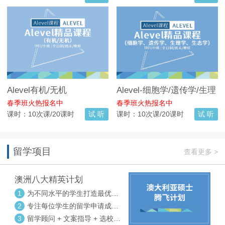
Alevel有机/无机
Alevel-细胞学/遗传学/生理
学/生态学
春季班火热报名中
春季班火热报名中
课时：10次课/20课时
试 听
课时：10次课/20课时
试 听
留学项目
查看更多 >
澳洲八大精英计划
1
为不同水平的学生打造最优选
校方案
2
专注每位学生的留学申请成功
率
3
留学顾问 + 文案指导 + 选校申