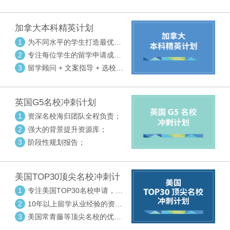
请审核三大环节紧密配合
加拿大本科精英计划
1
为不同水平的学生打造最优选
校方案
2
专注每位学生的留学申请成功
率
3
留学顾问 + 文案指导 + 选校申
请审核三大环节紧密配合
英国G5名校冲刺计划
1
资深名校海归团队全程负责；
2
强大的背景提升资源库；
3
阶段性规划报告；
美国TOP30顶尖名校冲刺计
划
1
专注美国TOP30名校申请，高
度个性化指导
2
10年以上留学从业经验的资深
中方顾问
3
美国常青藤等顶尖名校的优秀
外籍顾问