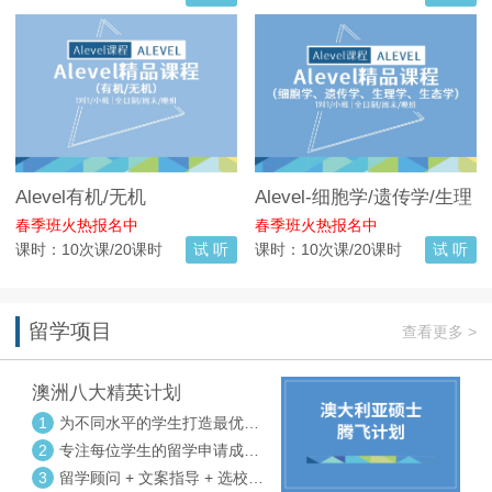
Alevel有机/无机
Alevel-细胞学/遗传学/生理
学/生态学
春季班火热报名中
春季班火热报名中
课时：10次课/20课时
试 听
课时：10次课/20课时
试 听
留学项目
查看更多 >
澳洲八大精英计划
1
为不同水平的学生打造最优选
校方案
2
专注每位学生的留学申请成功
率
3
留学顾问 + 文案指导 + 选校申