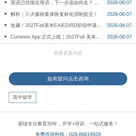
一Serena给出她的回答
14:55:58
英语已经接近母语，下一步该如何走？ 一
2026-08-07
个WSDA冠军少年的成长答案
14:42:48
解析｜八大藤校集体恢复标化强制提交！
2026-08-07
14:26:40
收藏！2027Fall美本EA/ED/RD阶段申请截
2026-08-07
止日期汇总！
14:20:11
Common App 正式上线｜2027Fall 美本申
2026-08-07
请，重磅变化务必知晓（附申请截止日期
14:04:19
查看更多内容
汇总）
如有疑问点击咨询
高中留学
英锐专注教育30年，升学+培训，一站式服务！
免费咨询热线：028-86619928