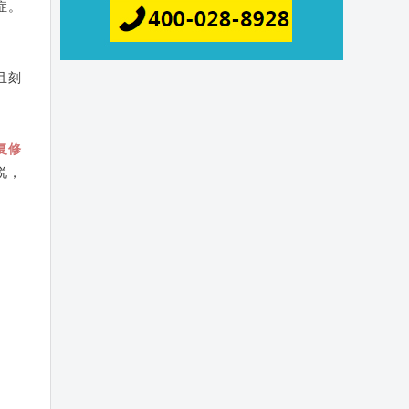
症。
！
且刻
复修
说，