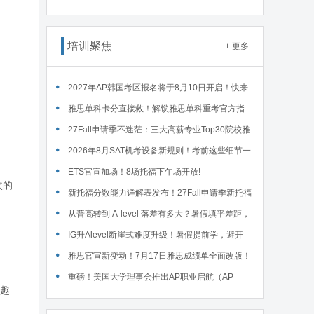
读WSDA全国赛Junior即兴辩论第一轮备稿辩题
培训聚焦
+ 更多
2027年AP韩国考区报名将于8月10日开启！快来
码住这份详细报名流程！
雅思单科卡分直接救！解锁雅思单科重考官方指
南！
27Fall申请季不迷茫：三大高薪专业Top30院校雅
思要求汇总！
2026年8月SAT机考设备新规则！考前这些细节一
定要核对～
ETS官宣加场！8场托福下午场开放!
次的
新托福分数能力详解表发布！27Fall申请季新托福
考试院校录取要求汇总！
从普高转到 A-level 落差有多大？暑假填平差距，
首考 A * 不是梦！
IG升Alevel断崖式难度升级！暑假提前学，避开
90%的升学大坑
雅思官宣新变动！7月17日雅思成绩单全面改版！
重磅！美国大学理事会推出AP职业启航（AP
兴趣
Career Kickstart）新课程！