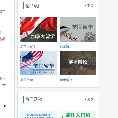
精品项目
+ 更多
清了
定
凯斯
加拿大留学
英国留学
高三
美国留学
学术辩论
计方
热门活动
+ 更多
参加