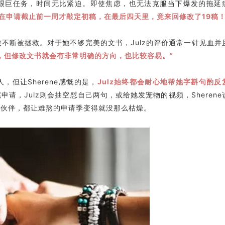
两大艰巨任务，时间无比紧迫。即使焦虑，也无法克服当下爆发的拖延
在申请截止前一周才敲定初稿，在最后四天里，竟来回修改了19稿
在被不断被拯救。对于她不够完美的文书，Julz的评价通常一针见血并
，但修改文书就会有非常明确的方向，也比较容易。”
，但让Sherene感慨的是，
Julz始终都会耐心地帮她字斟句酌反
申请，Julz则会抽空怼自己两句，或给她发宠物的视频，Sherene
的伙伴，都让难熬的申请季变得就没那么枯燥。