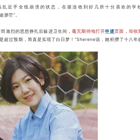
兵荒马乱近乎全线崩溃的状态，在接连收到好几所十分喜欢的学
，前途渺茫”。
痛苦而激烈的思想挣扎后躲进卫生间，
毫无期待地打开
申请
页面，却收
r不是超过预期，简直是实现了白日梦！”Sherene说，她积攒了十八年