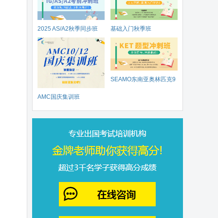
2025 AS/A2秋季同步班
基础入门秋季班
SEAMO东南亚奥林匹克9
AMC国庆集训班
月开赛