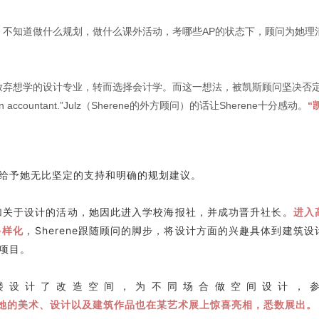
向，不知道做什么规划，做什么课外活动，考哪些AP的状态下，顾问为她理
得已放弃想学的设计专业，转而选择会计学。而这一想法，被凯斯顾问坚决否
tead of an accountant.”Julz（Sherene的外方顾问）的话让Sherene十分感动。
“
，给予她无比坚定的支持和明确的规划建议。
参加关于设计的活动，她因此进入学校海报社，并成功晋升社长。
进入
多样化
，Sherene跟随顾问的脚步，将设计方面的兴趣具体到建筑设
项目。
一层楼设计了改造空间，为不同场合做空间设计，
她的美术、设计以及建筑作品也在某艺术展上惊喜亮相，悉数展出。