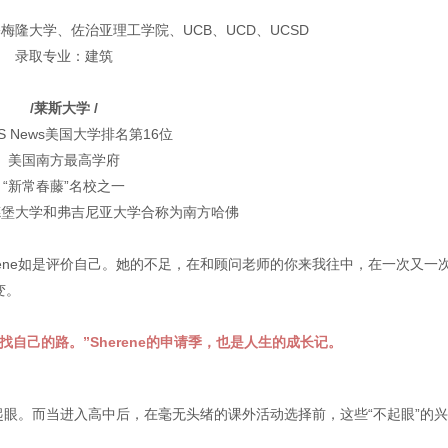
隆大学、佐治亚理工学院、UCB、UCD、UCSD
录取专业：建筑
/莱斯大学 /
US News美国大学排名第16位
美国南方最高学府
“新常春藤”名校之一
德堡大学和弗吉尼亚大学合称为南方哈佛
rene如是评价自己。她的不足，在和顾问老师的你来我往中，在一次又一
变。
自己的路。”Sherene的申请季，也是人生的成长记。
不起眼。而当进入高中后，在毫无头绪的课外活动选择前，这些“不起眼”的