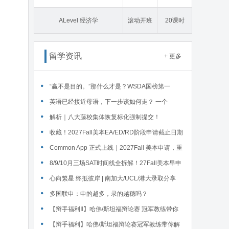
态学
ALevel 经济学
滚动开班
20课时
留学资讯
+ 更多
“赢不是目的。”那什么才是？WSDA国榜第一
Serena给出她的回答
英语已经接近母语，下一步该如何走？ 一个
WSDA冠军少年的成长答案
解析｜八大藤校集体恢复标化强制提交！
收藏！2027Fall美本EA/ED/RD阶段申请截止日期
汇总！
Common App 正式上线｜2027Fall 美本申请，重
磅变化务必知晓（附申请截止日期汇总）
‌8/9/10月三场SAT时间线全拆解！27Fall美本早申
时间线盘点～
心向繁星 终抵彼岸 | 南加大/UCL/港大录取分享
多国联申：申的越多，录的越稳吗？
【辩手福利Ⅱ】哈佛/斯坦福辩论赛 冠军教练带你
解读WSDA全国赛Junior即兴辩论第二轮备稿辩题
【辩手福利】哈佛/斯坦福辩论赛冠军教练带你解