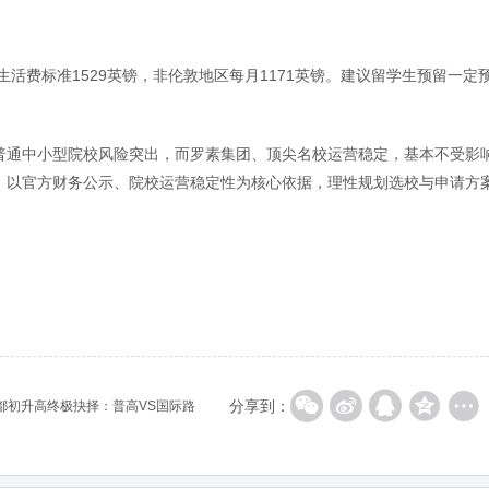
生活费标准1529英镑，非伦敦地区每月1171英镑。建议留学生预留一定
普通中小型院校风险突出，而罗素集团、顶尖名校运营稳定，基本不受影
，以官方财务公示、院校运营稳定性为核心依据，理性规划选校与申请方
分享到：
都初升高终极抉择：普高VS国际路
数和家境选错未来