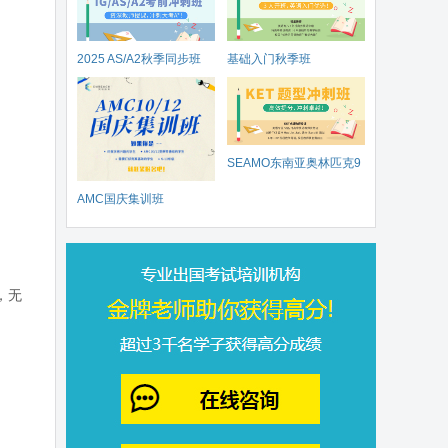
2025 AS/A2秋季同步班
基础入门秋季班
SEAMO东南亚奥林匹克9
AMC国庆集训班
月开赛
，无