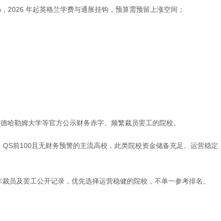
0%，2026 年起英格兰学费与通胀挂钩，预算需预留上涨空间；
尔德哈勒姆大学等官方公示财务赤字、频繁裁员罢工的院校。
、QS前100且无财务预警的主流高校，此类院校资金储备充足、运营稳定
近2年裁员及罢工公开记录，优先选择运营稳健的院校，不单一参考排名。