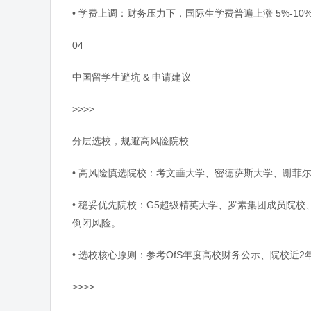
• 学费上调：财务压力下，国际生学费普遍上涨 5%-1
04
中国留学生避坑 & 申请建议
>>>>
分层选校，规避高风险院校
• 高风险慎选院校：考文垂大学、密德萨斯大学、谢菲
• 稳妥优先院校：G5超级精英大学、罗素集团成员院校
倒闭风险。
• 选校核心原则：参考OfS年度高校财务公示、院校
>>>>