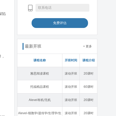
深陷
免费评估
最新开班
+ 更多
录，
课程名称
开班时间
课程介绍
。
雅思阅读课程
滚动开班
20课时
托福精品课程
滚动开班
60课时
Alevel有机/无机
滚动开班
20课时
Alevel-细胞学/遗传学/生理学/生
滚动开班
20课时