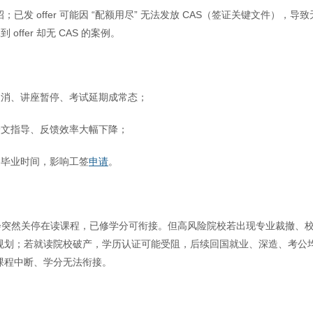
 offer 可能因 “配额用尽” 无法发放 CAS（签证关键文件），导致
offer 却无 CAS 的案例。
取消、讲座暂停、考试延期成常态；
论文指导、反馈效率大幅下降；
过毕业时间，影响工签
申请
。
会突然关停在读课程，已修学分可衔接。但高风险院校若出现专业裁撤、
规划；若就读院校破产，学历认证可能受阻，后续回国就业、深造、考公
课程中断、学分无法衔接。