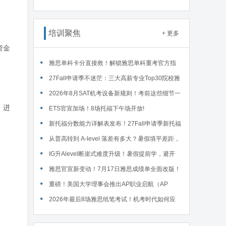
接废除，F1学签最长4年封顶 ... ...
培训聚焦
+ 更多
资金
雅思单科卡分直接救！解锁雅思单科重考官方指
南！
27Fall申请季不迷茫：三大高薪专业Top30院校雅
思要求汇总！
2026年8月SAT机考设备新规则！考前这些细节一
，进
定要核对～
ETS官宣加场！8场托福下午场开放!
新托福分数能力详解表发布！27Fall申请季新托福
考试院校录取要求汇总！
从普高转到 A-level 落差有多大？暑假填平差距，
首考 A * 不是梦！
IG升Alevel断崖式难度升级！暑假提前学，避开
90%的升学大坑
雅思官宣新变动！7月17日雅思成绩单全面改版！
重磅！美国大学理事会推出AP职业启航（AP
Career Kickstart）新课程！
2026年最后8场雅思纸笔考试！机考时代如何应
对？