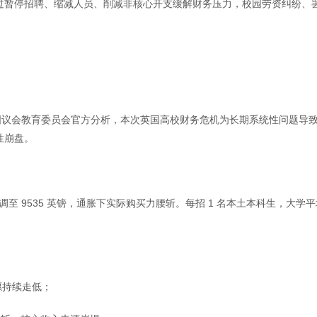
过暂停招聘、缩减人员、削减非核心开支缓解财务压力，校园劳资纠纷、
及英国议会教育委员会官方分析，本次英国高校财务危机为长期系统性问题导
性崩盘。
上调至 9535 英镑，通胀下实际购买力腰斩。每招 1 名本土本科生，大学
愿持续走低；