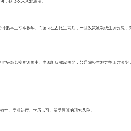
腰斩，核心收入来源崩塌。
费补贴本土亏本教学。而国际生占比过高后，一旦政策波动或生源分流，
同时头部名校资源集中、生源虹吸效应明显，普通院校生源竞争压力激增
er 有效性、学业进度、学历认可、留学预算的现实风险。