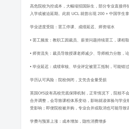
高危院校为控成本，大幅缩招国际生，部分专业直接停招；已发
入学或被迫延期。此前 UCL 就曾出现 200 + 中国学生拿到 
学业进度受阻：罢工停课、成绩延迟、师资缩水
• 罢工频发：教职工因裁员、薪资问题持续罢工，课程
• 师资流失：裁员导致授课老师减少、导师精力分散，
• 毕业延迟：成绩审核、毕业评定被罢工抵制，可能错
学历认可风险：院校倒闭，文凭含金量受损
英国OfS设有高校兜底保障机制，正常情况下，院校不
合并调整，会导致课程体系变动，影响就读体验与学业
受影响；即便院校被并购，专业合并或取消也可能导致
学费与预算上涨：成本增加，隐性消费增多