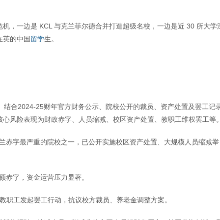
，一边是 KCL 与克兰菲尔德合并打造超级名校，一边是近 30 所大学
在英的中国
留学
生。
结合2024-25财年官方财务公示、院校公开的裁员、资产处置及罢工记
核心风险表现为财政赤字、人员缩减、校区资产处置、教职工维权罢工等
为英格兰赤字最严重的院校之一，已公开实施校区资产处置、大规模人员缩减举
年大额赤字，资金运营压力显著。
5月教职工发起罢工行动，抗议校方裁员、养老金调整方案。