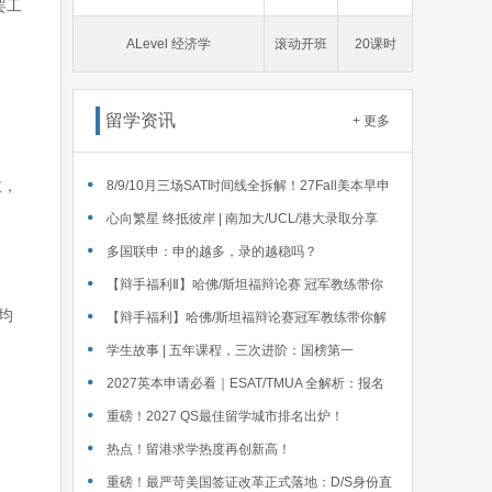
罢工
态学
ALevel 经济学
滚动开班
20课时
留学资讯
+ 更多
致，
‌8/9/10月三场SAT时间线全拆解！27Fall美本早申
时间线盘点～
心向繁星 终抵彼岸 | 南加大/UCL/港大录取分享
多国联申：申的越多，录的越稳吗？
【辩手福利Ⅱ】哈佛/斯坦福辩论赛 冠军教练带你
平均
解读WSDA全国赛Junior即兴辩论第二轮备稿辩题
【辩手福利】哈佛/斯坦福辩论赛冠军教练带你解
读WSDA全国赛Junior即兴辩论第一轮备稿辩题
学生故事 | 五年课程，三次进阶：国榜第一
Serena在英锐的修炼
2027英本申请必看｜ESAT/TMUA 全解析：报名
时间、题型、对应专业、报考注意
重磅！2027 QS最佳留学城市排名出炉！
热点！留港求学热度再创新高！
重磅！最严苛美国签证改革正式落地：D/S身份直