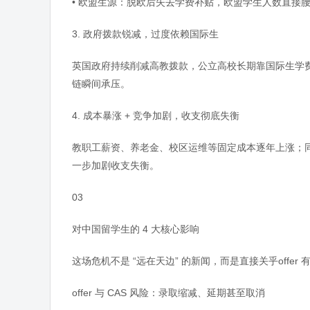
• 欧盟生源：脱欧后失去学费补贴，欧盟学生人数直接
3. 政府拨款锐减，过度依赖国际生
英国政府持续削减高教拨款，公立高校长期靠国际生学
链瞬间承压。
4. 成本暴涨 + 竞争加剧，收支彻底失衡
教职工薪资、养老金、校区运维等固定成本逐年上涨；
一步加剧收支失衡。
03
对中国留学生的 4 大核心影响
这场危机不是 “远在天边” 的新闻，而是直接关乎off
offer 与 CAS 风险：录取缩减、延期甚至取消