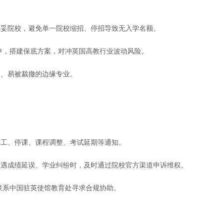
稳妥院校，避免单一院校缩招、停招导致无入学名额。
联申，搭建保底方案，对冲英国高教行业波动风险。
门、易被裁撤的边缘专业。
罢工、停课、课程调整、考试延期等通知。
，遇成绩延误、学业纠纷时，及时通过院校官方渠道申诉维权。
，可联系中国驻英使馆教育处寻求合规协助。