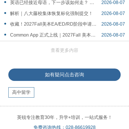
一Serena给出她的回答
14:55:58
英语已经接近母语，下一步该如何走？ 一
2026-08-07
个WSDA冠军少年的成长答案
14:42:48
解析｜八大藤校集体恢复标化强制提交！
2026-08-07
14:26:40
收藏！2027Fall美本EA/ED/RD阶段申请截
2026-08-07
止日期汇总！
14:20:11
Common App 正式上线｜2027Fall 美本申
2026-08-07
请，重磅变化务必知晓（附申请截止日期
14:04:19
查看更多内容
汇总）
如有疑问点击咨询
高中留学
英锐专注教育30年，升学+培训，一站式服务！
免费咨询热线：028-86619928