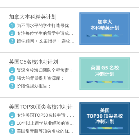
请审核三大环节紧密配合
加拿大本科精英计划
1
为不同水平的学生打造最优选
校方案
2
专注每位学生的留学申请成功
率
3
留学顾问 + 文案指导 + 选校申
请审核三大环节紧密配合
英国G5名校冲刺计划
1
资深名校海归团队全程负责；
2
强大的背景提升资源库；
3
阶段性规划报告；
美国TOP30顶尖名校冲刺计
划
1
专注美国TOP30名校申请，高
度个性化指导
2
10年以上留学从业经验的资深
中方顾问
3
美国常青藤等顶尖名校的优秀
外籍顾问