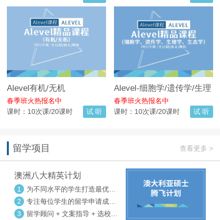
Alevel有机/无机
Alevel-细胞学/遗传学/生理
学/生态学
春季班火热报名中
春季班火热报名中
课时：10次课/20课时
试 听
课时：10次课/20课时
试 听
留学项目
查看更多 >
澳洲八大精英计划
1
为不同水平的学生打造最优选
校方案
2
专注每位学生的留学申请成功
率
3
留学顾问 + 文案指导 + 选校申