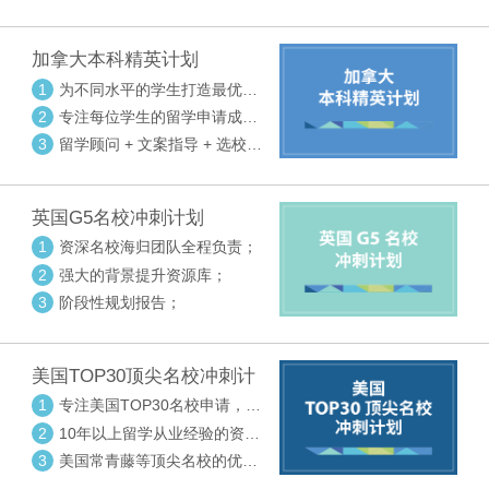
请审核三大环节紧密配合
加拿大本科精英计划
1
为不同水平的学生打造最优选
校方案
2
专注每位学生的留学申请成功
率
3
留学顾问 + 文案指导 + 选校申
请审核三大环节紧密配合
英国G5名校冲刺计划
1
资深名校海归团队全程负责；
2
强大的背景提升资源库；
3
阶段性规划报告；
美国TOP30顶尖名校冲刺计
划
1
专注美国TOP30名校申请，高
度个性化指导
2
10年以上留学从业经验的资深
中方顾问
3
美国常青藤等顶尖名校的优秀
外籍顾问