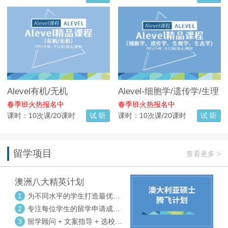
Alevel有机/无机
Alevel-细胞学/遗传学/生理
学/生态学
春季班火热报名中
春季班火热报名中
课时：10次课/20课时
试 听
课时：10次课/20课时
试 听
留学项目
查看更多 >
澳洲八大精英计划
1
为不同水平的学生打造最优选
校方案
2
专注每位学生的留学申请成功
率
3
留学顾问 + 文案指导 + 选校申