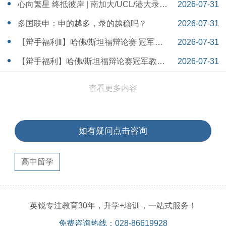
本早申时间线盘点～
16:30:04
心向繁星 终抵彼岸 | 南加大/UCL/港大录取
2026-07-31
分享
16:12:18
多国联申：申的越多，录的越稳吗？
2026-07-31
15:55:54
【辩手福利Ⅱ】哈佛/斯坦福辩论赛 冠军教
2026-07-31
练带你解读WSDA全国赛Junior即兴辩论第
15:41:53
【辩手福利】哈佛/斯坦福辩论赛冠军教练
2026-07-31
二轮备稿辩题
带你解读WSDA全国赛Junior即兴辩论第一
15:36:35
查看更多内容
轮备稿辩题
如有疑问点击咨询
高中留学
英锐专注教育30年，升学+培训，一站式服务！
免费咨询热线：028-86619928