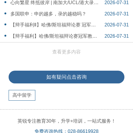
本早申时间线盘点～
16:30:04
心向繁星 终抵彼岸 | 南加大/UCL/港大录取
2026-07-31
分享
16:12:18
多国联申：申的越多，录的越稳吗？
2026-07-31
15:55:54
【辩手福利Ⅱ】哈佛/斯坦福辩论赛 冠军教
2026-07-31
练带你解读WSDA全国赛Junior即兴辩论第
15:41:53
【辩手福利】哈佛/斯坦福辩论赛冠军教练
2026-07-31
二轮备稿辩题
带你解读WSDA全国赛Junior即兴辩论第一
15:36:35
查看更多内容
轮备稿辩题
如有疑问点击咨询
高中留学
英锐专注教育30年，升学+培训，一站式服务！
免费咨询热线：028-86619928