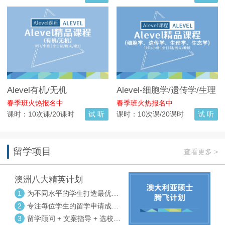
Alevel有机/无机
Alevel-细胞学/遗传学/生理
学/生态学
春季班火热报名中
春季班火热报名中
课时：10次课/20课时
试 听
课时：10次课/20课时
试 听
留学项目
查看更多 >
澳洲八大精英计划
1
为不同水平的学生打造最优选
校方案
2
专注每位学生的留学申请成功
率
3
留学顾问 + 文案指导 + 选校申