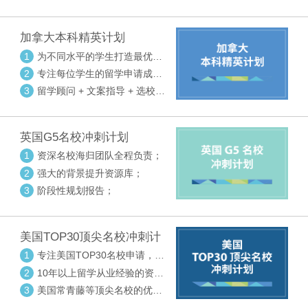
请审核三大环节紧密配合
加拿大本科精英计划
1
为不同水平的学生打造最优选
校方案
2
专注每位学生的留学申请成功
率
3
留学顾问 + 文案指导 + 选校申
请审核三大环节紧密配合
英国G5名校冲刺计划
1
资深名校海归团队全程负责；
2
强大的背景提升资源库；
3
阶段性规划报告；
美国TOP30顶尖名校冲刺计
划
1
专注美国TOP30名校申请，高
度个性化指导
2
10年以上留学从业经验的资深
中方顾问
3
美国常青藤等顶尖名校的优秀
外籍顾问