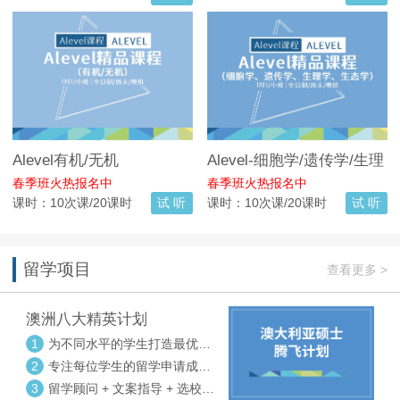
Alevel有机/无机
Alevel-细胞学/遗传学/生理
学/生态学
春季班火热报名中
春季班火热报名中
课时：10次课/20课时
试 听
课时：10次课/20课时
试 听
留学项目
查看更多 >
澳洲八大精英计划
1
为不同水平的学生打造最优选
校方案
2
专注每位学生的留学申请成功
率
3
留学顾问 + 文案指导 + 选校申