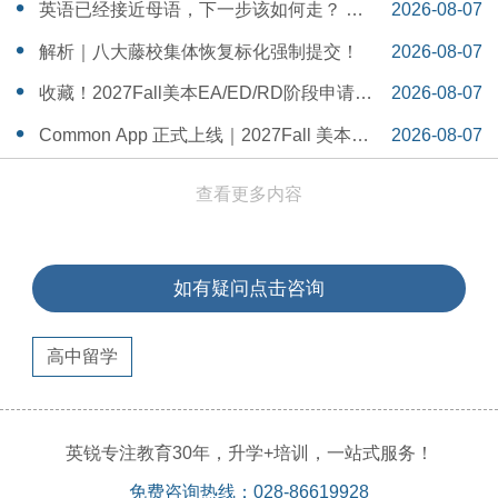
一Serena给出她的回答
14:55:58
英语已经接近母语，下一步该如何走？ 一
2026-08-07
个WSDA冠军少年的成长答案
14:42:48
解析｜八大藤校集体恢复标化强制提交！
2026-08-07
14:26:40
收藏！2027Fall美本EA/ED/RD阶段申请截
2026-08-07
止日期汇总！
14:20:11
Common App 正式上线｜2027Fall 美本申
2026-08-07
请，重磅变化务必知晓（附申请截止日期
14:04:19
查看更多内容
汇总）
如有疑问点击咨询
高中留学
英锐专注教育30年，升学+培训，一站式服务！
免费咨询热线：028-86619928