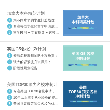
请审核三大环节紧密配合
加拿大本科精英计划
1
为不同水平的学生打造最优选
校方案
2
专注每位学生的留学申请成功
率
3
留学顾问 + 文案指导 + 选校申
请审核三大环节紧密配合
英国G5名校冲刺计划
1
资深名校海归团队全程负责；
2
强大的背景提升资源库；
3
阶段性规划报告；
美国TOP30顶尖名校冲刺计
划
1
专注美国TOP30名校申请，高
度个性化指导
2
10年以上留学从业经验的资深
中方顾问
3
美国常青藤等顶尖名校的优秀
外籍顾问