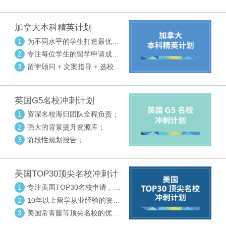
请审核三大环节紧密配合
加拿大本科精英计划
1
为不同水平的学生打造最优选
校方案
2
专注每位学生的留学申请成功
率
3
留学顾问 + 文案指导 + 选校申
请审核三大环节紧密配合
英国G5名校冲刺计划
1
资深名校海归团队全程负责；
2
强大的背景提升资源库；
3
阶段性规划报告；
美国TOP30顶尖名校冲刺计
划
1
专注美国TOP30名校申请，高
度个性化指导
2
10年以上留学从业经验的资深
中方顾问
3
美国常青藤等顶尖名校的优秀
外籍顾问