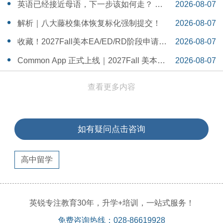
一Serena给出她的回答
14:55:58
英语已经接近母语，下一步该如何走？ 一
2026-08-07
个WSDA冠军少年的成长答案
14:42:48
解析｜八大藤校集体恢复标化强制提交！
2026-08-07
14:26:40
收藏！2027Fall美本EA/ED/RD阶段申请截
2026-08-07
止日期汇总！
14:20:11
Common App 正式上线｜2027Fall 美本申
2026-08-07
请，重磅变化务必知晓（附申请截止日期
14:04:19
查看更多内容
汇总）
如有疑问点击咨询
高中留学
英锐专注教育30年，升学+培训，一站式服务！
免费咨询热线：028-86619928