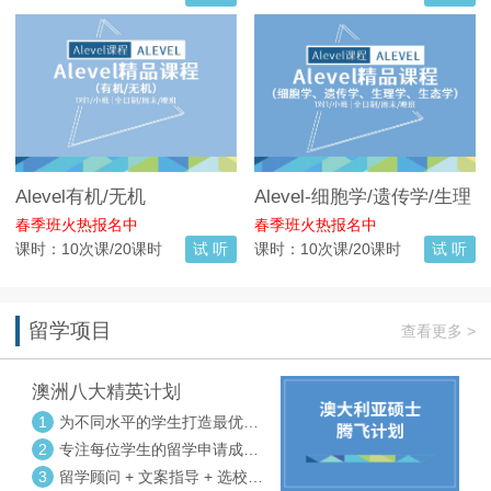
Alevel有机/无机
Alevel-细胞学/遗传学/生理
学/生态学
春季班火热报名中
春季班火热报名中
课时：10次课/20课时
试 听
课时：10次课/20课时
试 听
留学项目
查看更多 >
澳洲八大精英计划
1
为不同水平的学生打造最优选
校方案
2
专注每位学生的留学申请成功
率
3
留学顾问 + 文案指导 + 选校申