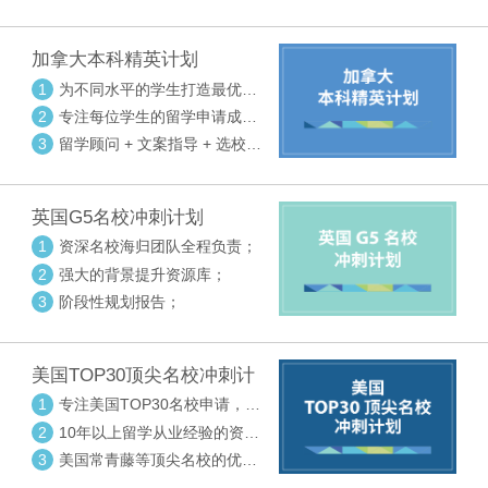
请审核三大环节紧密配合
加拿大本科精英计划
1
为不同水平的学生打造最优选
校方案
2
专注每位学生的留学申请成功
率
3
留学顾问 + 文案指导 + 选校申
请审核三大环节紧密配合
英国G5名校冲刺计划
1
资深名校海归团队全程负责；
2
强大的背景提升资源库；
3
阶段性规划报告；
美国TOP30顶尖名校冲刺计
划
1
专注美国TOP30名校申请，高
度个性化指导
2
10年以上留学从业经验的资深
中方顾问
3
美国常青藤等顶尖名校的优秀
外籍顾问