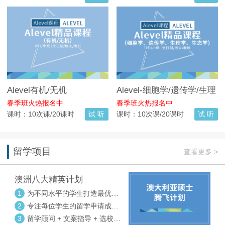
Alevel有机/无机
Alevel-细胞学/遗传学/生理
学/生态学
春季班火热报名中
春季班火热报名中
课时：10次课/20课时
试 听
课时：10次课/20课时
试 听
留学项目
查看更多 >
澳洲八大精英计划
1
为不同水平的学生打造最优选
校方案
2
专注每位学生的留学申请成功
率
3
留学顾问 + 文案指导 + 选校申