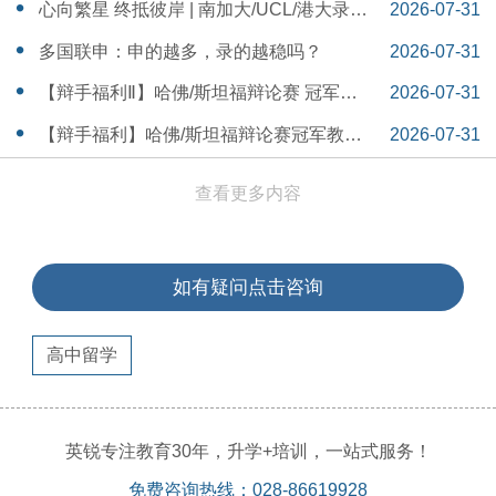
本早申时间线盘点～
16:30:04
心向繁星 终抵彼岸 | 南加大/UCL/港大录取
2026-07-31
分享
16:12:18
多国联申：申的越多，录的越稳吗？
2026-07-31
15:55:54
【辩手福利Ⅱ】哈佛/斯坦福辩论赛 冠军教
2026-07-31
练带你解读WSDA全国赛Junior即兴辩论第
15:41:53
【辩手福利】哈佛/斯坦福辩论赛冠军教练
2026-07-31
二轮备稿辩题
带你解读WSDA全国赛Junior即兴辩论第一
15:36:35
查看更多内容
轮备稿辩题
如有疑问点击咨询
高中留学
英锐专注教育30年，升学+培训，一站式服务！
免费咨询热线：028-86619928