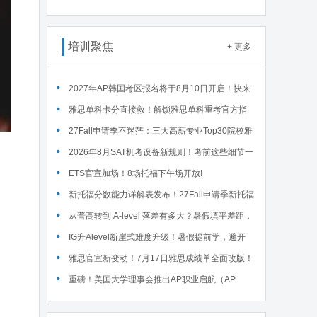
读WSDA全国赛Junior即兴辩论第一轮备稿辩题
培训聚焦
+ 更多
2027年AP韩国考区报名将于8月10日开启！快来
码住这份详细报名流程！
雅思单科卡分直接救！解锁雅思单科重考官方指
南！
27Fall申请季不迷茫：三大高薪专业Top30院校雅
思要求汇总！
2026年8月SAT机考设备新规则！考前这些细节一
定要核对～
ETS官宣加场！8场托福下午场开放!
新托福分数能力详解表发布！27Fall申请季新托福
考试院校录取要求汇总！
从普高转到 A-level 落差有多大？暑假填平差距，
首考 A * 不是梦！
IG升Alevel断崖式难度升级！暑假提前学，避开
90%的升学大坑
雅思官宣新变动！7月17日雅思成绩单全面改版！
重磅！美国大学理事会推出AP职业启航（AP
Career Kickstart）新课程！