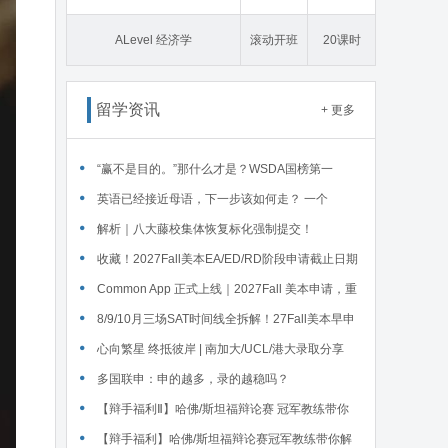
态学
ALevel 经济学
滚动开班
20课时
留学资讯
+ 更多
“赢不是目的。”那什么才是？WSDA国榜第一
Serena给出她的回答
英语已经接近母语，下一步该如何走？ 一个
WSDA冠军少年的成长答案
解析｜八大藤校集体恢复标化强制提交！
收藏！2027Fall美本EA/ED/RD阶段申请截止日期
汇总！
Common App 正式上线｜2027Fall 美本申请，重
磅变化务必知晓（附申请截止日期汇总）
‌8/9/10月三场SAT时间线全拆解！27Fall美本早申
时间线盘点～
心向繁星 终抵彼岸 | 南加大/UCL/港大录取分享
多国联申：申的越多，录的越稳吗？
【辩手福利Ⅱ】哈佛/斯坦福辩论赛 冠军教练带你
解读WSDA全国赛Junior即兴辩论第二轮备稿辩题
【辩手福利】哈佛/斯坦福辩论赛冠军教练带你解