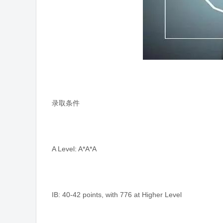
录取条件
A Level: A*A*A
IB: 40-42 points, with 776 at Higher Level