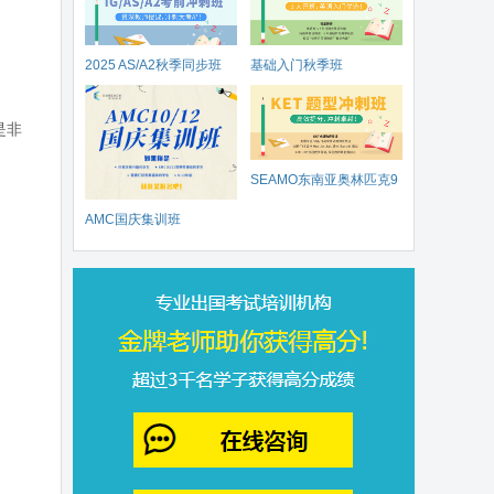
2025 AS/A2秋季同步班
基础入门秋季班
是非
SEAMO东南亚奥林匹克9
AMC国庆集训班
月开赛
。