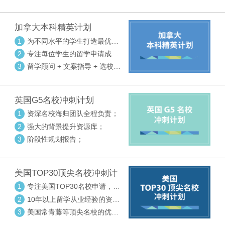
请审核三大环节紧密配合
加拿大本科精英计划
1
为不同水平的学生打造最优选
校方案
2
专注每位学生的留学申请成功
率
3
留学顾问 + 文案指导 + 选校申
请审核三大环节紧密配合
英国G5名校冲刺计划
1
资深名校海归团队全程负责；
2
强大的背景提升资源库；
3
阶段性规划报告；
美国TOP30顶尖名校冲刺计
划
1
专注美国TOP30名校申请，高
度个性化指导
2
10年以上留学从业经验的资深
中方顾问
3
美国常青藤等顶尖名校的优秀
外籍顾问