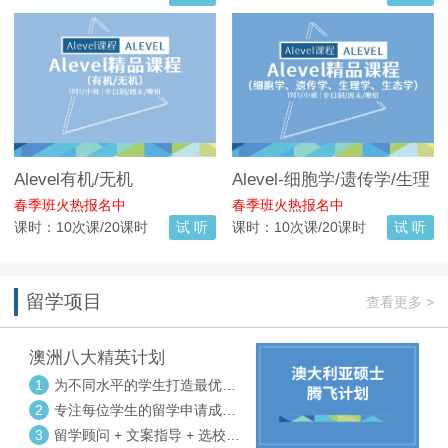
Alevel有机/无机
Alevel-细胞学/遗传学/生理
学/生态学
春季班火热报名中
春季班火热报名中
课时：10次课/20课时
试 听
课时：10次课/20课时
试 听
留学项目
查看更多 >
澳洲八大精英计划
1
为不同水平的学生打造最优选
校方案
2
专注每位学生的留学申请成功
率
3
留学顾问 + 文案指导 + 选校申