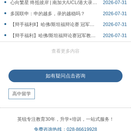
本早申时间线盘点～
16:30:04
心向繁星 终抵彼岸 | 南加大/UCL/港大录取
2026-07-31
分享
16:12:18
多国联申：申的越多，录的越稳吗？
2026-07-31
15:55:54
【辩手福利Ⅱ】哈佛/斯坦福辩论赛 冠军教
2026-07-31
练带你解读WSDA全国赛Junior即兴辩论第
15:41:53
【辩手福利】哈佛/斯坦福辩论赛冠军教练
2026-07-31
二轮备稿辩题
带你解读WSDA全国赛Junior即兴辩论第一
15:36:35
查看更多内容
轮备稿辩题
如有疑问点击咨询
高中留学
英锐专注教育30年，升学+培训，一站式服务！
免费咨询热线：028-86619928