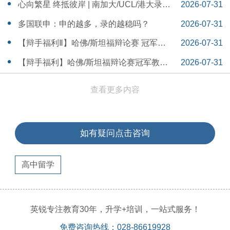
本早申时间线盘点～
16:30:04
心向繁星 终抵彼岸 | 南加大/UCL/港大录取
2026-07-31
分享
16:12:18
多国联申：申的越多，录的越稳吗？
2026-07-31
15:55:54
【辩手福利Ⅱ】哈佛/斯坦福辩论赛 冠军教
2026-07-31
练带你解读WSDA全国赛Junior即兴辩论第
15:41:53
【辩手福利】哈佛/斯坦福辩论赛冠军教练
2026-07-31
二轮备稿辩题
带你解读WSDA全国赛Junior即兴辩论第一
15:36:35
查看更多内容
轮备稿辩题
如有疑问点击咨询
高中留学
英锐专注教育30年，升学+培训，一站式服务！
免费咨询热线：028-86619928