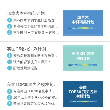
请审核三大环节紧密配合
加拿大本科精英计划
1
为不同水平的学生打造最优选
校方案
2
专注每位学生的留学申请成功
率
3
留学顾问 + 文案指导 + 选校申
请审核三大环节紧密配合
英国G5名校冲刺计划
1
资深名校海归团队全程负责；
2
强大的背景提升资源库；
3
阶段性规划报告；
美国TOP30顶尖名校冲刺计
划
1
专注美国TOP30名校申请，高
度个性化指导
2
10年以上留学从业经验的资深
中方顾问
3
美国常青藤等顶尖名校的优秀
外籍顾问