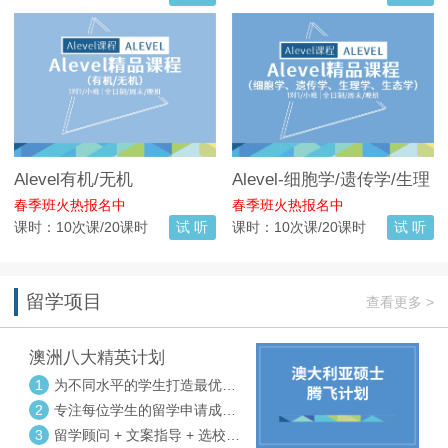
Alevel有机/无机
Alevel-细胞学/遗传学/生理
学/生态学
春季班火热报名中
春季班火热报名中
课时：10次课/20课时
试 听
课时：10次课/20课时
试 听
留学项目
查看更多 >
澳洲八大精英计划
1
为不同水平的学生打造最优选
校方案
2
专注每位学生的留学申请成功
率
3
留学顾问 + 文案指导 + 选校申