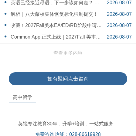
一Serena给出她的回答
14:55:58
英语已经接近母语，下一步该如何走？ 一
2026-08-07
个WSDA冠军少年的成长答案
14:42:48
解析｜八大藤校集体恢复标化强制提交！
2026-08-07
14:26:40
收藏！2027Fall美本EA/ED/RD阶段申请截
2026-08-07
止日期汇总！
14:20:11
Common App 正式上线｜2027Fall 美本申
2026-08-07
请，重磅变化务必知晓（附申请截止日期
14:04:19
查看更多内容
汇总）
如有疑问点击咨询
高中留学
英锐专注教育30年，升学+培训，一站式服务！
免费咨询热线：028-86619928