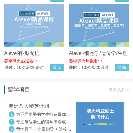
Alevel有机/无机
Alevel-细胞学/遗传学/生理
学/生态学
春季班火热报名中
春季班火热报名中
课时：10次课/20课时
试 听
课时：10次课/20课时
试 听
留学项目
查看更多 >
澳洲八大精英计划
1
为不同水平的学生打造最优选
校方案
2
专注每位学生的留学申请成功
率
3
留学顾问 + 文案指导 + 选校申