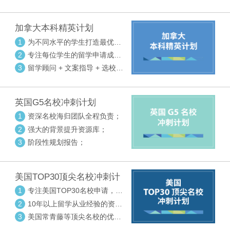
请审核三大环节紧密配合
加拿大本科精英计划
1
为不同水平的学生打造最优选
校方案
2
专注每位学生的留学申请成功
率
3
留学顾问 + 文案指导 + 选校申
请审核三大环节紧密配合
英国G5名校冲刺计划
1
资深名校海归团队全程负责；
2
强大的背景提升资源库；
3
阶段性规划报告；
美国TOP30顶尖名校冲刺计
划
1
专注美国TOP30名校申请，高
度个性化指导
2
10年以上留学从业经验的资深
中方顾问
3
美国常青藤等顶尖名校的优秀
外籍顾问